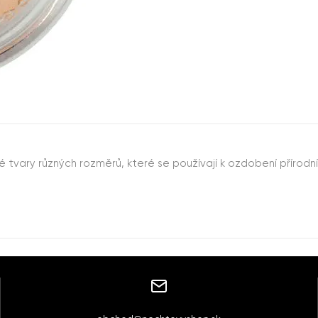
 tvary různých rozměrů, které se používají k ozdobení přírodn