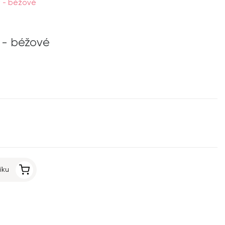
y - béžové
 - béžové
íku