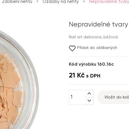
Zdobení nehtů
>
Ozdoby na nehty
>
Nepravidelné tvar
Nepravidelné tvary
Nail art dekorace, béžová.
Přidat do oblíbených
Kód výrobku 160.16c
21 Kč
s DPH
expand_less
Vložit do koš
expand_more