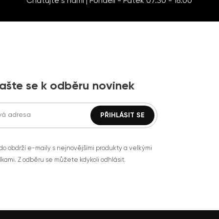
Chatujte s námi | Pondělí - Pátek 07:30 - 16:00
lašte se k odběru novinek
do obdrží e-maily s nejnovějšími produkty a velkými
kami. Z odběru se můžete kdykoli odhlásit.