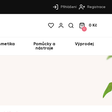
Přihlášení
Registrace
0 Kč
0
smetika
Pomůcky a
Výprodej
nástroje