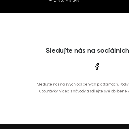
+421 907 917 349
Sledujte nás na sociálních
Sledujte nás na svých oblíbených platformách. Podí
upoutávky, videa s návody a sdílejte své oblíbené