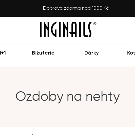
Doprava zdarma nad 1000 Kč
1+1
Bižuterie
Dárky
Ko
Ozdoby na nehty