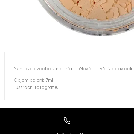
Nehtová ozdoba v neutrální, tělové barvě. Nepravidelné
Objem balení: 7ml
Ilustrační fotografie.