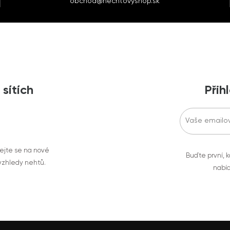
obchod@nechtovyshop.sk
 sítích
Přih
vejte se na nové
Buďte první, k
 vzhledy nehtů.
nabíd