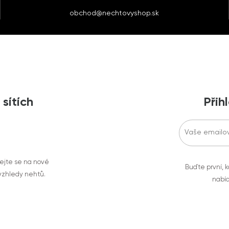
obchod@nechtovyshop.sk
 sítích
Přih
vejte se na nové
Buďte první, k
 vzhledy nehtů.
nabíd