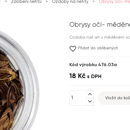
y
>
Zdobení nehtů
>
Ozdoby na nehty
>
Obrysy očí- 
Obrysy očí- měděn
Ozdoba nail art v měděném od
Přidat do oblíbených
Kód výrobku 476.03a
18 Kč
s DPH
expand_less
Vložit do koš
expand_more