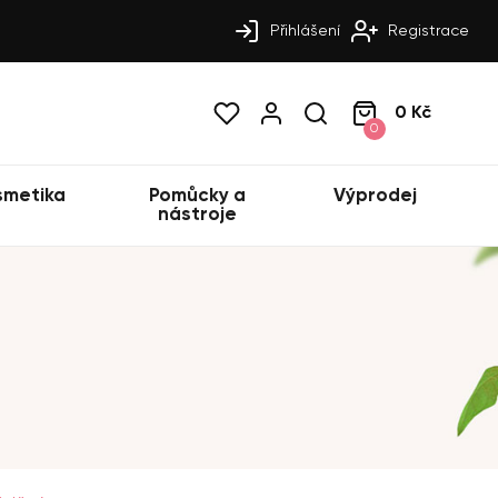
Přihlášení
Registrace
0 Kč
0
smetika
Pomůcky a
Výprodej
nástroje