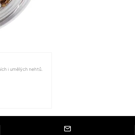
ch i umělých nehtů.