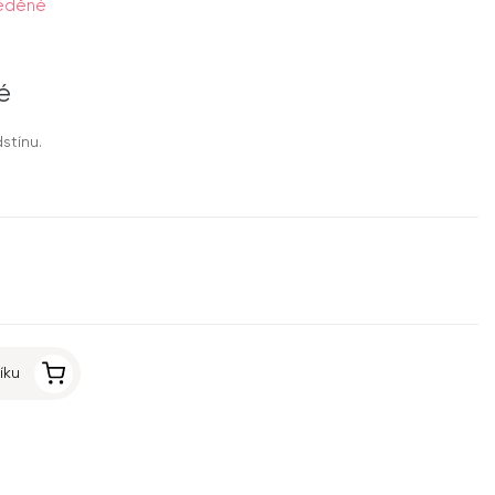
měděné
é
stínu.
íku