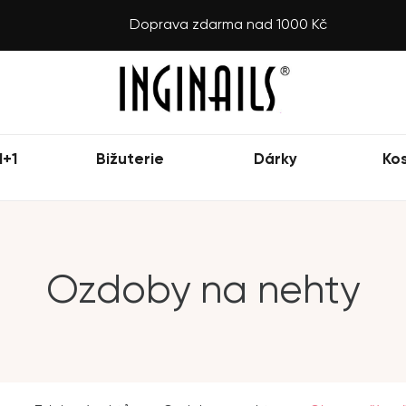
Doprava zdarma nad 1000 Kč
1+1
Bižuterie
Dárky
Ko
Ozdoby na nehty