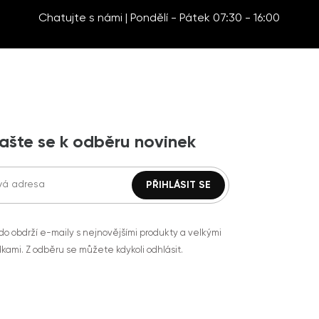
Chatujte s námi | Pondělí - Pátek 07:30 - 16:00
lašte se k odběru novinek
do obdrží e-maily s nejnovějšími produkty a velkými
kami. Z odběru se můžete kdykoli odhlásit.