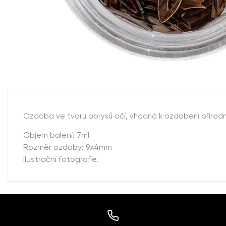
Ozdoba ve tvaru obrysů očí, vhodná k ozdobení přírodní
Objem balení: 7ml
Rozměr ozdoby: 9x4mm
Ilustrační fotografie.