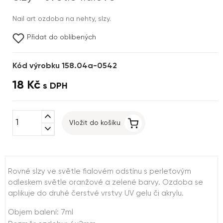
Nail art ozdoba na nehty, slzy.
Přidat do oblíbených
Kód výrobku 158.04a-0542
18 Kč
s DPH
expand_less
Vložit do košíku
expand_more
Rovné slzy ve světle fialovém odstínu s perleťovým
odleskem světle oranžové a zelené barvy. Ozdoba se
aplikuje do druhé čerstvé vrstvy UV gelu či akrylu.
Objem balení: 7ml