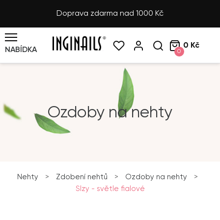
Doprava zdarma nad 1000 Kč
0 Kč
NABÍDKA
0
Ozdoby na nehty
Nehty
>
Zdobení nehtů
>
Ozdoby na nehty
>
Slzy - světle fialové