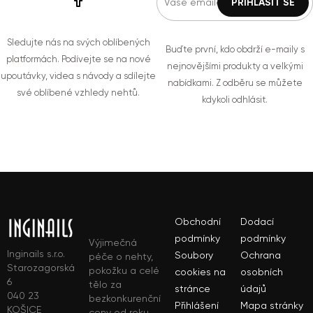
Sledujte nás na svých oblíbených
Buďte první, kdo obdrží e-maily s
platformách. Podívejte se na nové
nejnovějšími produkty a velkými
upoutávky, videa s návody a sdílejte
nabídkami. Z odběru se můžete
své oblíbené vzhledy nehtů.
kdykoli odhlásit.
Obchodní
Dodací
podmínky
podmínky
Výjimečná
Inginails s.r.o.
Soubory
Ochrana
péče o nehty,
Starozagorská
pokožku a celé
cookies na
osobních
6
tělo za
stránce
údajů
040 23
bezkonkurenční
Přihlášení
Mapa stránky
KOŠICE