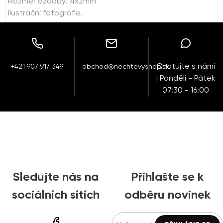
Rozměr ozdoby: 4x2mm
Ilustrační fotografie.
Chatujte s námi
+421 907 917 349
obchod@nechtovyshop.sk
| Pondělí - Pátek
07:30 - 16:00
Sledujte nás na
Přihlašte se k
sociálních sítích
odběru novinek