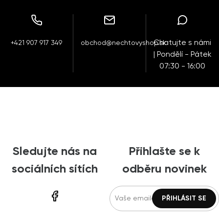
Chatujte s námi
+421 907 917 349
obchod@nechtovyshop.sk
| Pondělí - Pátek
07:30 - 16:00
Sledujte nás na
Přihlašte se k
sociálních sítích
odběru novinek