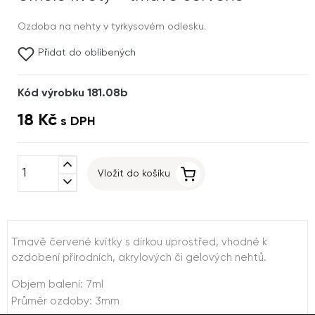
Ozdoba na nehty v tyrkysovém odlesku.
Přidat do oblíbených
Kód výrobku 181.08b
18 Kč
s DPH
expand_less
Vložit do košíku
expand_more
Tmavě červené kvítky s dírkou uprostřed, vhodné k
ozdobení přírodních, akrylových či gelových nehtů.
Objem balení: 7ml
Průměr ozdoby: 3mm