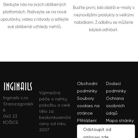
Sledujte nás na svých oblíbených
Buďte první, kdo obdrží e-maily s
platformách. Podívejte se na nové
nejnovějšími produkty a velkými
upoutávky, videa s návody a sdílejte
nabídkami. Z odběru se můžete
své oblíbené vzhledy nehtů.
kdykoli odhlásit.
Obchodní
Dodací
podmínky
podmínky
Výjimečná
Inginails s.r.o.
Soubory
Ochrana
péče o nehty,
Starozagorská
pokožku a celé
cookies na
osobních
6
tělo za
stránce
údajů
040 23
bezkonkurenční
Přihlášení
Mapa stránky
KOŠICE
ceny od roku
Odstoupit od
2007
smlouvy zde