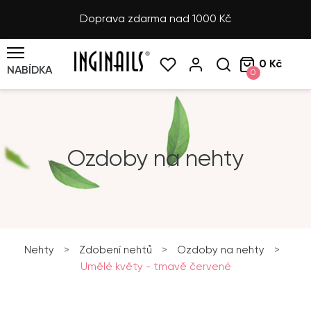
Doprava zdarma nad 1000 Kč
0 Kč
NABÍDKA
0
Ozdoby na nehty
Nehty
>
Zdobení nehtů
>
Ozdoby na nehty
>
Umělé květy - tmavě červené