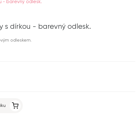
u - barevný odlesk.
y s dírkou - barevný odlesk.
sovým odleskem.
íku