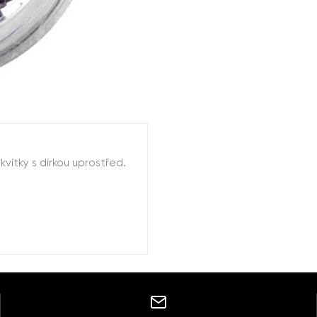
vítky s dírkou uprostřed.