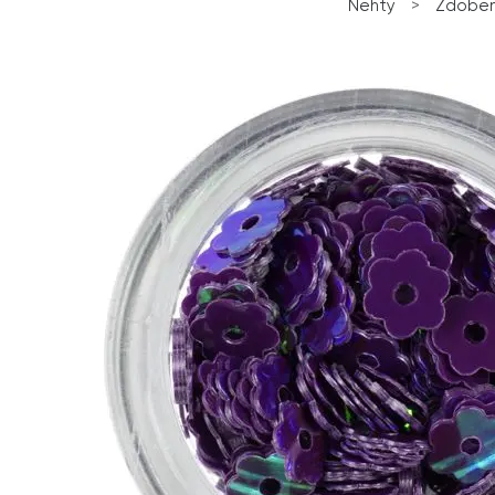
Nehty
>
Zdoben