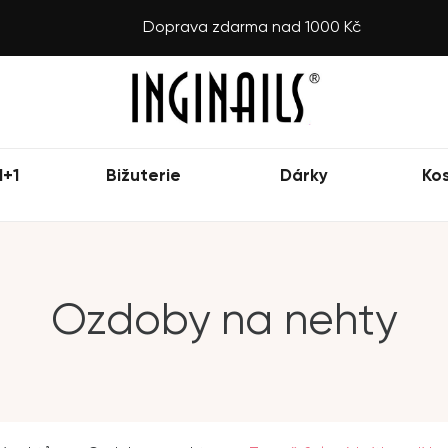
Doprava zdarma nad 1000 Kč
1+1
Bižuterie
Dárky
Ko
Ozdoby na nehty