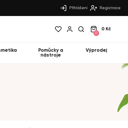
Přihlášení
Registrace
0 Kč
0
smetika
Pomůcky a
Výprodej
nástroje