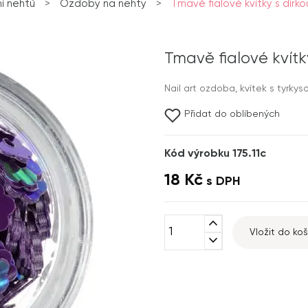
í nehtů
>
Ozdoby na nehty
>
Tmavě fialové kvítky s dírko
Tmavě fialové kvítk
Nail art ozdoba, kvítek s tyrky
Přidat do oblíbených
Kód výrobku 175.11c
18 Kč
s DPH
expand_less
Vložit do koš
expand_more