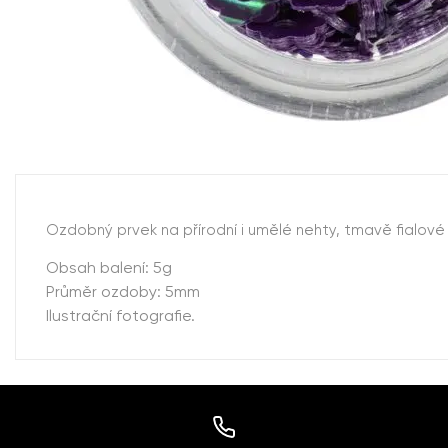
Ozdobný prvek na přírodní i umělé nehty, tmavě fialové k
Obsah balení: 5g
Průměr ozdoby: 5mm
Ilustrační fotografie.