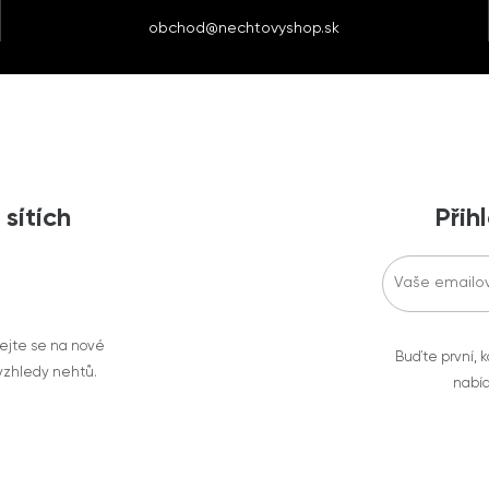
obchod@nechtovyshop.sk
 sítích
Přih
vejte se na nové
Buďte první, k
 vzhledy nehtů.
nabíd