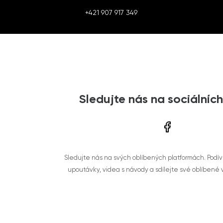
+421 907 917 349
Sledujte nás na sociálních
Sledujte nás na svých oblíbených platformách. Podí
upoutávky, videa s návody a sdílejte své oblíbené