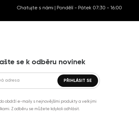
Chatujte s námi | Pondělí - Pátek 07:30 - 16:00
lašte se k odběru novinek
do obdrží e-maily s nejnovějšími produkty a velkými
kami. Z odběru se můžete kdykoli odhlásit.