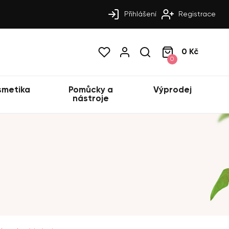
Přihlášení
Registrace
0 Kč
0
smetika
Pomůcky a
Výprodej
nástroje