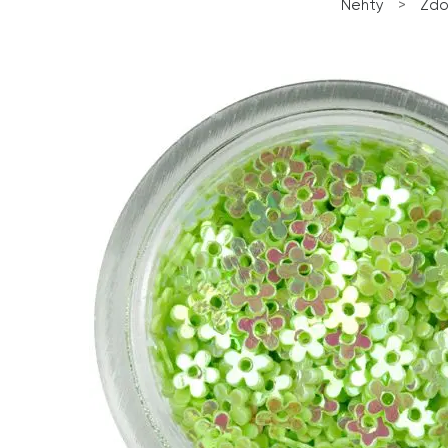
Nehty
>
Zdo