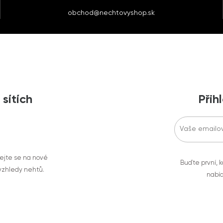
obchod@nechtovyshop.sk
 sítích
Přih
vejte se na nové
Buďte první, k
 vzhledy nehtů.
nabíd