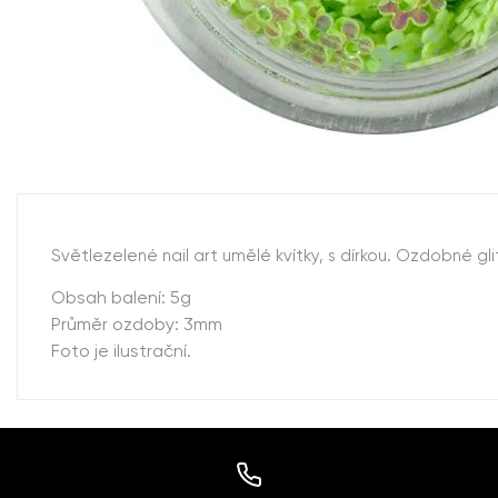
Světlezelené nail art umělé kvítky, s dírkou. Ozdobné glit
Obsah balení: 5g
Průměr ozdoby: 3mm
Foto je ilustrační.