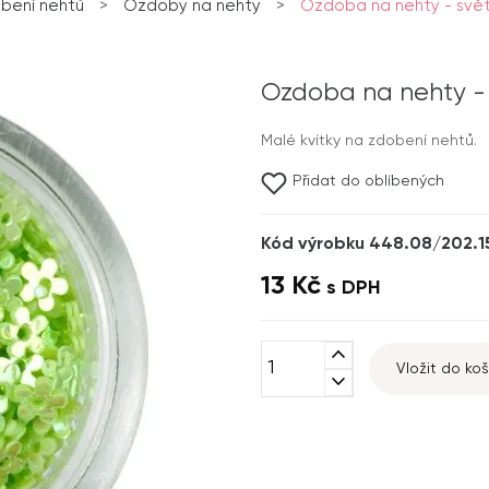
bení nehtů
>
Ozdoby na nehty
>
Ozdoba na nehty - svět
Ozdoba na nehty - 
Malé kvítky na zdobení nehtů.
Přidat do oblíbených
Kód výrobku 448.08/202.1
13 Kč
s DPH
expand_less
Vložit do koš
expand_more