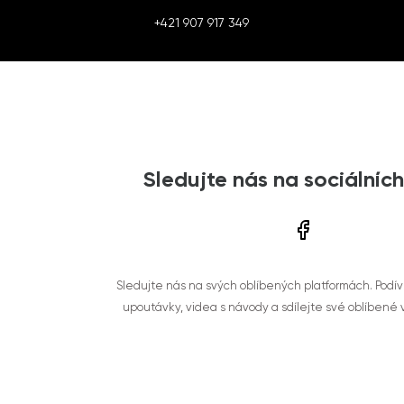
+421 907 917 349
Sledujte nás na sociálních
Sledujte nás na svých oblíbených platformách. Podí
upoutávky, videa s návody a sdílejte své oblíbené