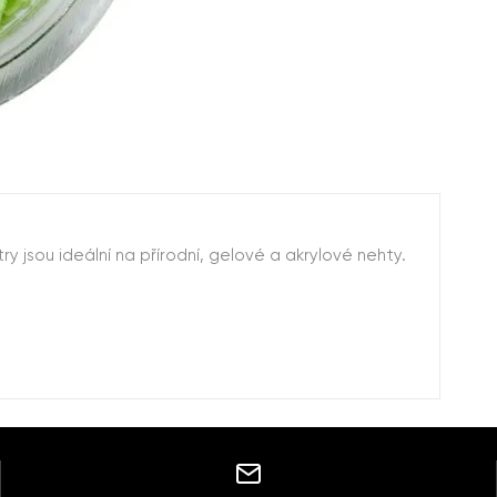
ry jsou ideální na přírodní, gelové a akrylové nehty.