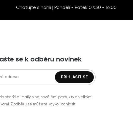
Chatujte s námi | Pondělí - Pátek 07:30 - 16:00
lašte se k odběru novinek
do obdrží e-maily s nejnovějšími produkty a velkými
kami. Z odběru se můžete kdykoli odhlásit.