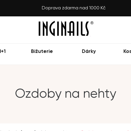
Doprava zdarma nad 1000 Kč
1+1
Bižuterie
Dárky
Ko
Ozdoby na nehty