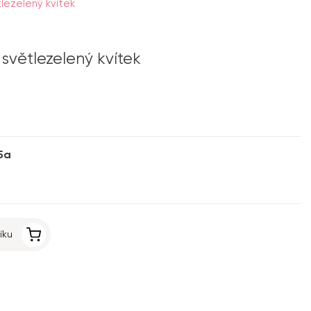
lezelený kvítek
světlezelený kvítek
5a
íku