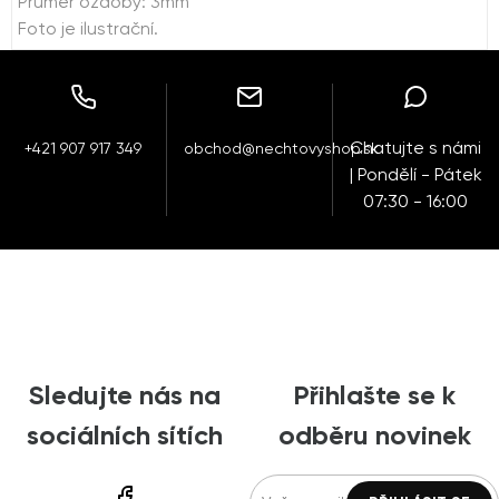
Průměr ozdoby: 3mm
Foto je ilustrační.
Chatujte s námi
+421 907 917 349
obchod@nechtovyshop.sk
| Pondělí - Pátek
07:30 - 16:00
Sledujte nás na
Přihlašte se k
sociálních sítích
odběru novinek