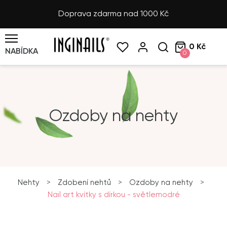
Doprava zdarma nad 1000 Kč
0 Kč
NABÍDKA
0
Ozdoby na nehty
Nehty
>
Zdobení nehtů
>
Ozdoby na nehty
>
Nail art kvítky s dírkou - světlemodré