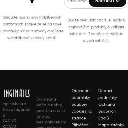
Sledujte nás na svých oblíbených
Buďte první, kdo obdrží e-maily s
platformách. Podívejte se na nové
nejnovějšími produkty a velkými
upoutávky, videa s návody a sdílejte
nabídkami. Z odběru se můžete
své oblíbené vzhledy nehtů.
kdykoli odhlásit.
Obchodní
Dodací
podmínky
podmínky
Výjimečná
Inginails s.r.o.
Soubory
Ochrana
péče o nehty,
Starozagorská
pokožku a celé
cookies na
osobních
6
tělo za
stránce
údajů
040 23
bezkonkurenční
Přihlášení
Mapa stránky
KOŠICE