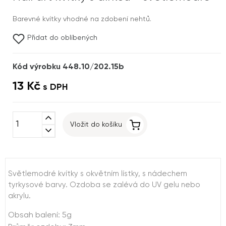
Barevné kvítky vhodné na zdobení nehtů.
Přidat do oblíbených
Kód výrobku 448.10/202.15b
13 Kč
s DPH
expand_less
Vložit do košíku
expand_more
Světlemodré kvítky s okvětním lístky, s nádechem
tyrkysové barvy. Ozdoba se zalévá do UV gelu nebo
akrylu.
Obsah balení: 5g