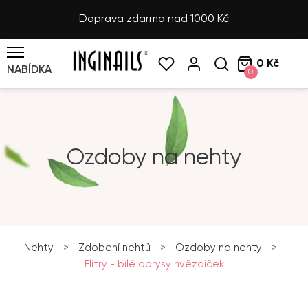
Doprava zdarma nad 1000 Kč
0 Kč
NABÍDKA
0
Ozdoby na nehty
Nehty
>
Zdobení nehtů
>
Ozdoby na nehty
>
Flitry - bílé obrysy hvězdiček