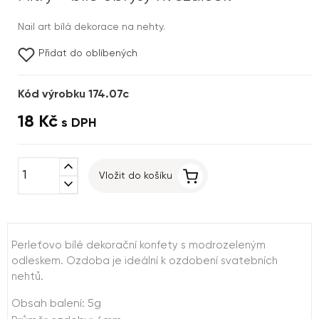
Nail art bílá dekorace na nehty.
Přidat do oblíbených
Kód výrobku 174.07c
18 Kč
s DPH
expand_less
Vložit do košíku
expand_more
Perleťovo bílé dekorační konfety s modrozeleným
odleskem. Ozdoba je ideální k ozdobení svatebních
nehtů.
Obsah balení: 5g