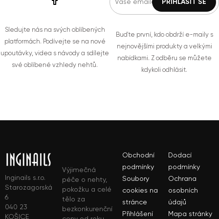
Sledujte nás na svých oblíbených
Buďte první, kdo obdrží e-maily s
platformách. Podívejte se na nové
nejnovějšími produkty a velkými
upoutávky, videa s návody a sdílejte
nabídkami. Z odběru se můžete
své oblíbené vzhledy nehtů.
kdykoli odhlásit.
Obchodní
Dodací
podmínky
podmínky
Výjimečná
Inginails s.r.o.
Soubory
Ochrana
péče o nehty,
Starozagorská
pokožku a celé
cookies na
osobních
6
tělo za
stránce
údajů
040 23
bezkonkurenční
Přihlášení
Mapa stránky
KOŠICE