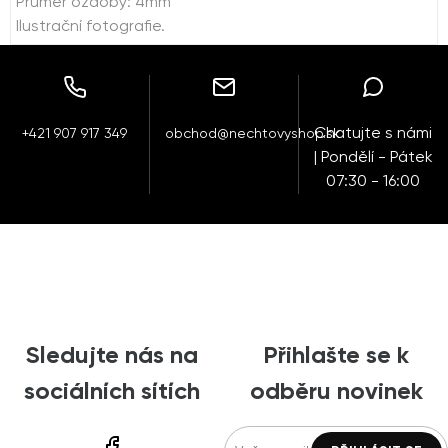
Průměr ozdoby: 4mm
Ilustrační fotografie.
Chatujte s námi
+421 907 917 349
obchod@nechtovyshop.sk
| Pondělí - Pátek
07:30 - 16:00
Sledujte nás na
Přihlašte se k
sociálních sítích
odběru novinek