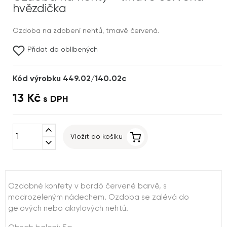
hvězdička
Ozdoba na zdobení nehtů, tmavě červená.
Přidat do oblíbených
Kód výrobku 449.02/140.02c
13 Kč
s DPH
expand_less
Vložit do košíku
expand_more
Ozdobné konfety v bordó červené barvě, s
modrozeleným nádechem. Ozdoba se zalévá do
gelových nebo akrylových nehtů.