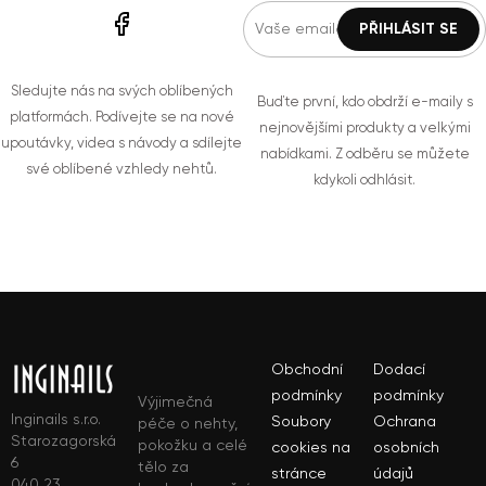
Sledujte nás na svých oblíbených
Buďte první, kdo obdrží e-maily s
platformách. Podívejte se na nové
nejnovějšími produkty a velkými
upoutávky, videa s návody a sdílejte
nabídkami. Z odběru se můžete
své oblíbené vzhledy nehtů.
kdykoli odhlásit.
Obchodní
Dodací
podmínky
podmínky
Výjimečná
Inginails s.r.o.
Soubory
Ochrana
péče o nehty,
Starozagorská
pokožku a celé
cookies na
osobních
6
tělo za
stránce
údajů
040 23