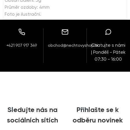
Obsah balení: 5g
Průměr ozdoby: 4mm
Foto je ilustrační.
Chatujte s námi
+421 907 917 349
obchod@nechtovyshop.sk
| Pondělí - Pátek
07:30 - 16:00
Sledujte nás na
Přihlašte se k
sociálních sítích
odběru novinek