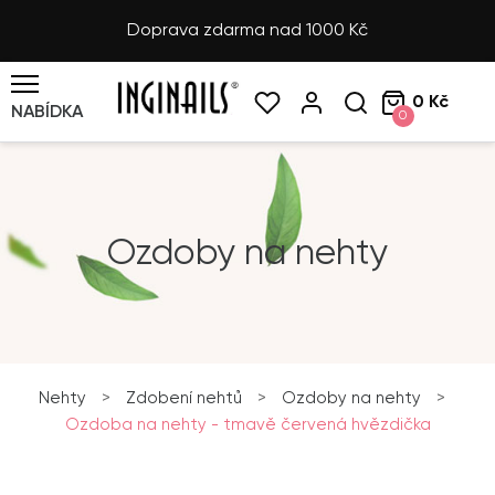
Doprava zdarma nad 1000 Kč
0 Kč
NABÍDKA
0
Ozdoby na nehty
Nehty
>
Zdobení nehtů
>
Ozdoby na nehty
>
Ozdoba na nehty - tmavě červená hvězdička