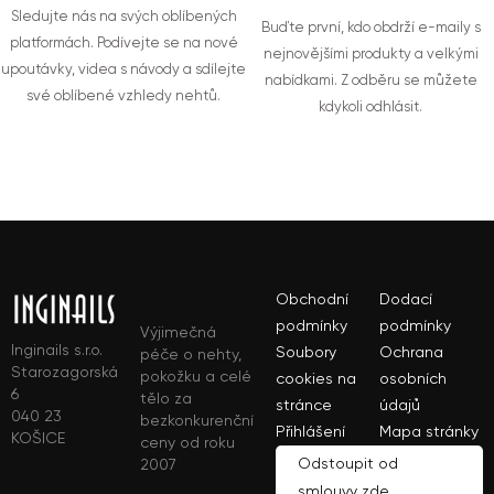
Sledujte nás na svých oblíbených
Buďte první, kdo obdrží e-maily s
platformách. Podívejte se na nové
nejnovějšími produkty a velkými
upoutávky, videa s návody a sdílejte
nabídkami. Z odběru se můžete
své oblíbené vzhledy nehtů.
kdykoli odhlásit.
Obchodní
Dodací
podmínky
podmínky
Výjimečná
Inginails s.r.o.
Soubory
Ochrana
péče o nehty,
Starozagorská
pokožku a celé
cookies na
osobních
6
tělo za
stránce
údajů
040 23
bezkonkurenční
Přihlášení
Mapa stránky
KOŠICE
ceny od roku
Odstoupit od
2007
smlouvy zde