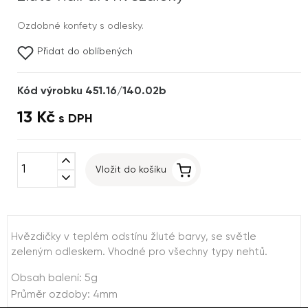
Ozdobné konfety s odlesky.
Přidat do oblíbených
Kód výrobku 451.16/140.02b
13 Kč
s DPH
expand_less
Vložit do košíku
expand_more
Hvězdičky v teplém odstínu žluté barvy, se světle
zeleným odleskem. Vhodné pro všechny typy nehtů.
Obsah balení: 5g
Průměr ozdoby: 4mm