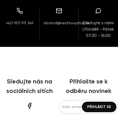
Chatujte s námi
+421 907 917 349
obchod@nechtovyshop.sk
| Pondělí - Pátek
07:30 - 16:00
Sledujte nás na
Přihlašte se k
sociálních sítích
odběru novinek