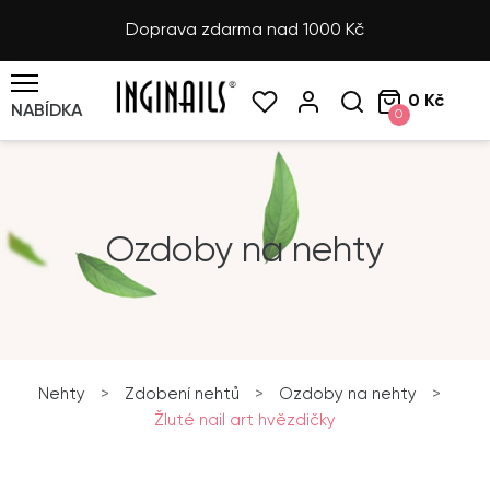
Doprava zdarma nad 1000 Kč
0 Kč
NABÍDKA
0
Ozdoby na nehty
Nehty
>
Zdobení nehtů
>
Ozdoby na nehty
>
Žluté nail art hvězdičky