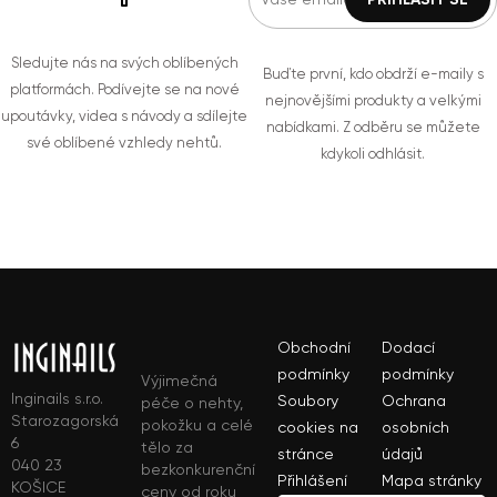
Sledujte nás na svých oblíbených
Buďte první, kdo obdrží e-maily s
platformách. Podívejte se na nové
nejnovějšími produkty a velkými
upoutávky, videa s návody a sdílejte
nabídkami. Z odběru se můžete
své oblíbené vzhledy nehtů.
kdykoli odhlásit.
Obchodní
Dodací
podmínky
podmínky
Výjimečná
Inginails s.r.o.
Soubory
Ochrana
péče o nehty,
Starozagorská
pokožku a celé
cookies na
osobních
6
tělo za
stránce
údajů
040 23
bezkonkurenční
Přihlášení
Mapa stránky
KOŠICE
ceny od roku