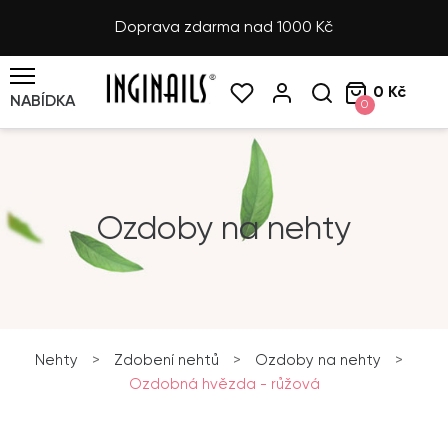
Doprava zdarma nad 1000 Kč
0 Kč
NABÍDKA
0
Ozdoby na nehty
Nehty
>
Zdobení nehtů
>
Ozdoby na nehty
>
Ozdobná hvězda - růžová