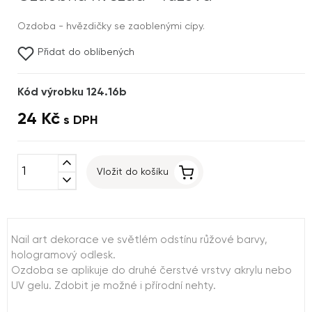
Ozdoba - hvězdičky se zaoblenými cípy.
Přidat do oblíbených
Kód výrobku 124.16b
24 Kč
s DPH
expand_less
Vložit do košíku
expand_more
Nail art dekorace ve světlém odstínu růžové barvy,
hologramový odlesk.
Ozdoba se aplikuje do druhé čerstvé vrstvy akrylu nebo
UV gelu. Zdobit je možné i přírodní nehty.