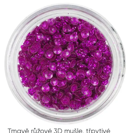
Tmavě růžové 3D mušle, třpytivé