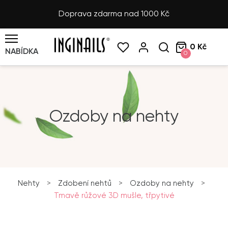
Doprava zdarma nad 1000 Kč
0 Kč
NABÍDKA
0
Ozdoby na nehty
Nehty
>
Zdobení nehtů
>
Ozdoby na nehty
>
Tmavě růžové 3D mušle, třpytivé