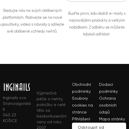
Sledujte nás na svých oblíbených
Buďte první, kdo obdrží e-maily s
platformách. Podívejte se na nové
nejnovějšími produkty a velkými
upoutávky, videa s návody a sdílejte
nabídkami. Z odběru se můžete
své oblíbené vzhledy nehtů.
kdykoli odhlásit.
Obchodní
Dodací
podmínky
podmínky
Výjimečná
Inginails s.r.o.
Soubory
Ochrana
péče o nehty,
Starozagorská
pokožku a celé
cookies na
osobních
6
tělo za
stránce
údajů
040 23
bezkonkurenční
Přihlášení
Mapa stránky
KOŠICE
ceny od roku
Odstoupit od
2007