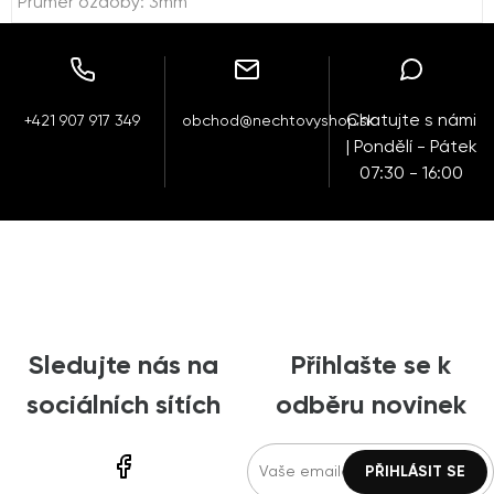
Průměr ozdoby: 3mm
Chatujte s námi
+421 907 917 349
obchod@nechtovyshop.sk
| Pondělí - Pátek
07:30 - 16:00
Sledujte nás na
Přihlašte se k
sociálních sítích
odběru novinek