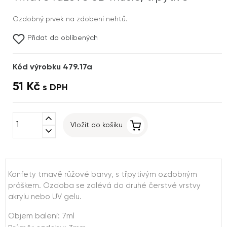
Ozdobný prvek na zdobení nehtů.
Přidat do oblíbených
Kód výrobku 479.17a
51 Kč
s DPH
expand_less
Vložit do košíku
expand_more
Konfety tmavě růžové barvy, s třpytivým ozdobným
práškem. Ozdoba se zalévá do druhé čerstvé vrstvy
akrylu nebo UV gelu.
Objem balení: 7ml