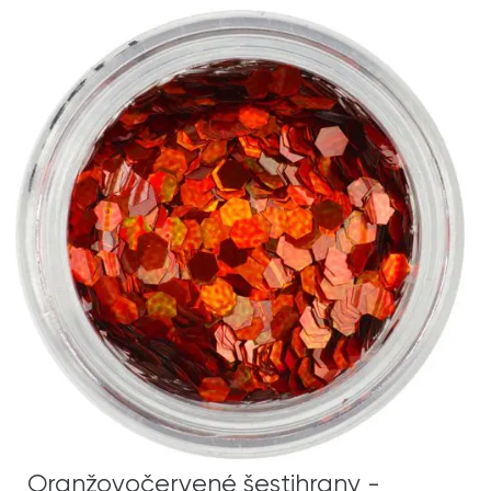
Oranžovočervené šestihrany -