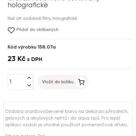
holografické
Nail art ozdobné flitry, holografické.
Přidat do oblíbených
Kód výrobku 158.07a
23 Kč
s DPH
expand_less
Vložit do košíku
expand_more
Ozdoba oranžovočervené barvy na dekoraci přírodních,
gelových a akrylových nehtů i do aqua tipů. Pro lepší
aplikaci ozdob je vhodné používat pomerančové dřívko.