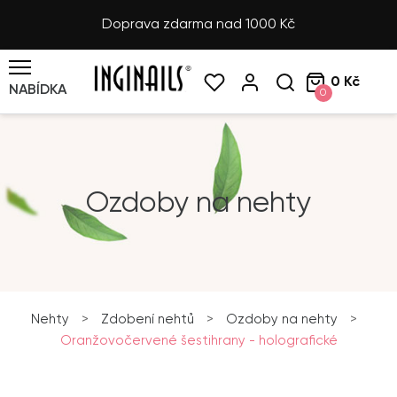
Doprava zdarma nad 1000 Kč
0 Kč
NABÍDKA
0
Ozdoby na nehty
Nehty
>
Zdobení nehtů
>
Ozdoby na nehty
>
Oranžovočervené šestihrany - holografické