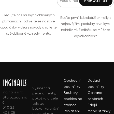
Sledujte nás na svých oblíbených
Buďte první, kdo obdrží e-maily s
platformách. Podívejte se na nové
nejnovějšími produkty a velkými
upoutávky, videa s návody a sdílejte
nabídkami. Z odběru se můžete
své oblíbené vzhledy nehtů.
kdykoli odhlásit.
Obchodní
Dodací
podmínky
podmínky
Výjimečná
Inginails s.r.o.
Soubory
Ochrana
péče o nehty,
Starozagorská
pokožku a celé
cookies na
osobních
6
tělo za
stránce
údajů
040 23
bezkonkurenční
Přihlášení
Mapa stránky
KOŠICE
ceny od roku