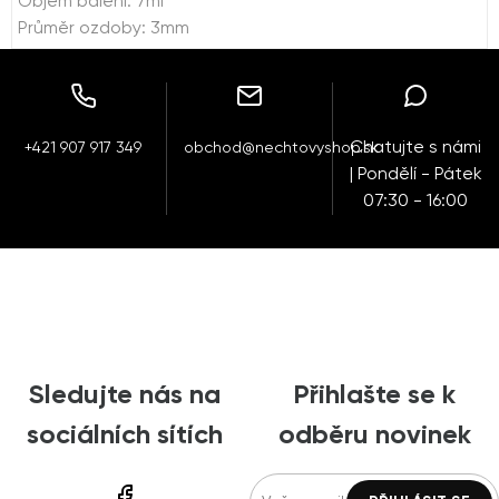
Objem balení: 7ml
Průměr ozdoby: 3mm
Chatujte s námi
+421 907 917 349
obchod@nechtovyshop.sk
| Pondělí - Pátek
07:30 - 16:00
Sledujte nás na
Přihlašte se k
sociálních sítích
odběru novinek