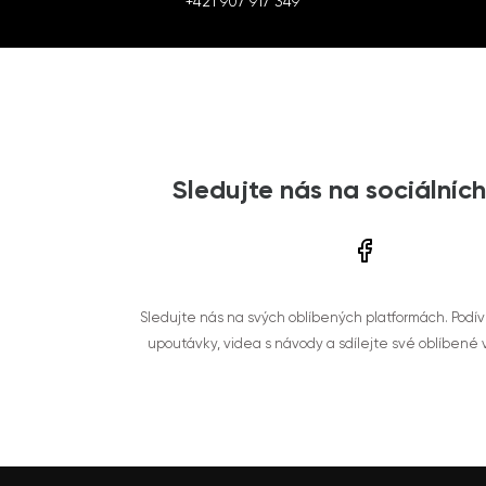
+421 907 917 349
Sledujte nás na sociálních
Sledujte nás na svých oblíbených platformách. Podí
upoutávky, videa s návody a sdílejte své oblíbené