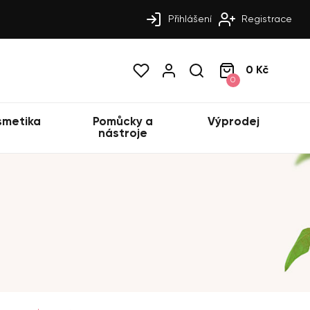
Přihlášení
Registrace
0 Kč
0
smetika
Pomůcky a
Výprodej
nástroje