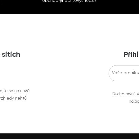
obchod@nechtovyshop.sk
 sítích
Přih
vejte se na nové
Buďte první, k
 vzhledy nehtů.
nabíd