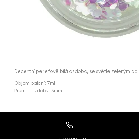
Decentní perleťově bílá ozdoba, se světle zeleným od
Objem balení: 7ml
Průměr ozdoby: 3mm