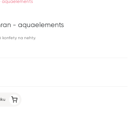
n - aquaelements
ihran - aquaelements
é konfety na nehty.
íku