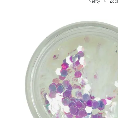
Nehty
>
Zdob