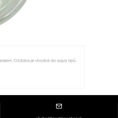
leskem. Ozdoba je vhodná do aqua tipů.