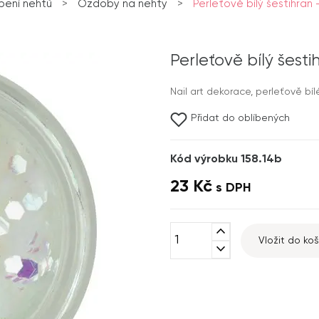
ení nehtů
>
Ozdoby na nehty
>
Perleťově bílý šestihra
Perleťově bílý šest
Nail art dekorace, perleťově bíl
Přidat do oblíbených
Kód výrobku 158.14b
23 Kč
s DPH
expand_less
Vložit do koš
expand_more