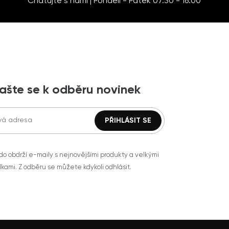
Chatujte s námi | Pondělí - Pátek 07:30 - 16:00
lašte se k odběru novinek
do obdrží e-maily s nejnovějšími produkty a velkými
kami. Z odběru se můžete kdykoli odhlásit.