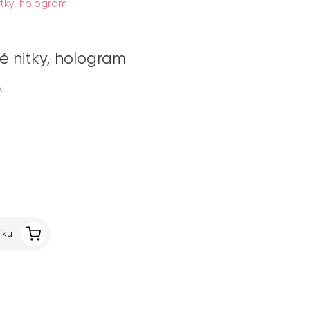
itky, hologram
hé nitky, hologram
.
íku