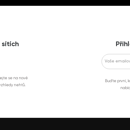
 sítích
Přih
vejte se na nové
Buďte první, k
 vzhledy nehtů.
nabíd