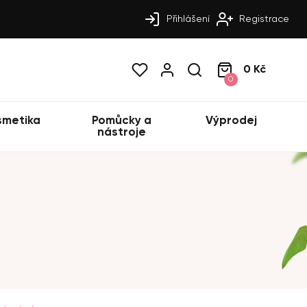
Přihlášení
Registrace
0 Kč
0
smetika
Pomůcky a
Výprodej
nástroje