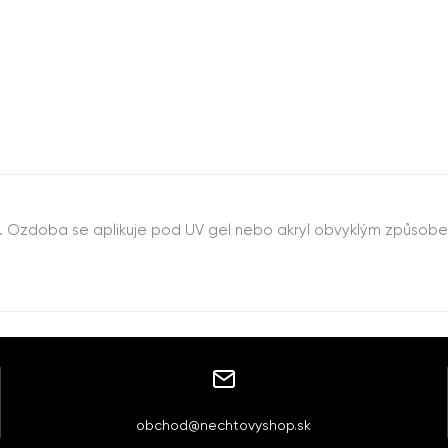
. Ozdoba se aplikuje pod UV gel nebo akryl obvyklým způsob
obchod@nechtovyshop.sk