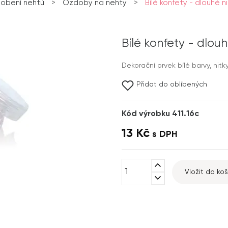
obení nehtů
>
Ozdoby na nehty
>
Bílé konfety - dlouhé n
Bílé konfety - dlou
Dekorační prvek bílé barvy, nitky
Přidat do oblíbených
Kód výrobku 411.16c
13 Kč
s DPH
expand_less
Vložit do koš
expand_more