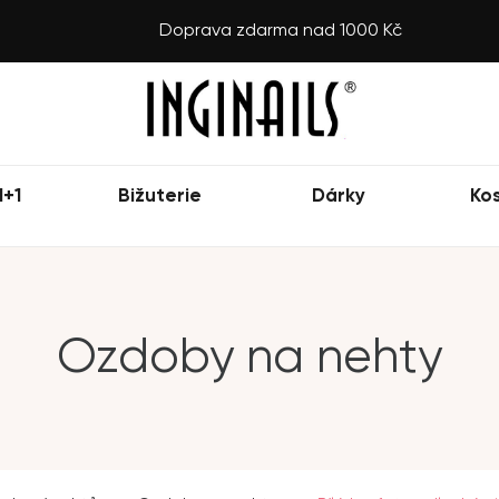
Doprava zdarma nad 1000 Kč
1+1
Bižuterie
Dárky
Ko
Ozdoby na nehty