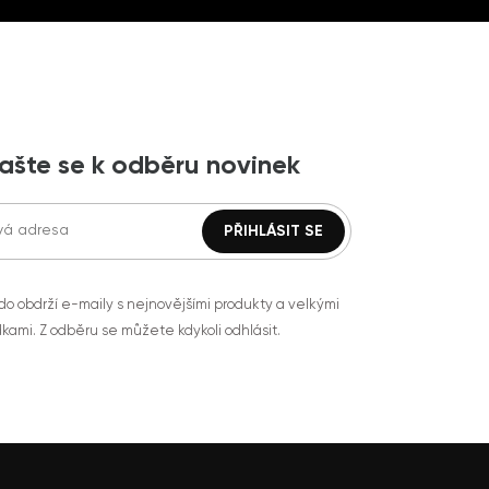
lašte se k odběru novinek
do obdrží e-maily s nejnovějšími produkty a velkými
kami. Z odběru se můžete kdykoli odhlásit.