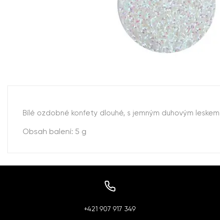
Bílé ozdobné konfety dlouhé, s jemným duhovým leskem
Obsah balení: 5 g
+421 907 917 349