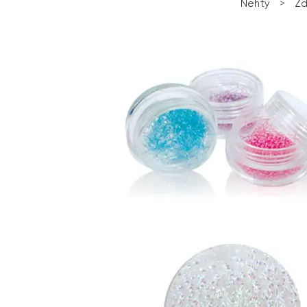
Nehty
>
Zd