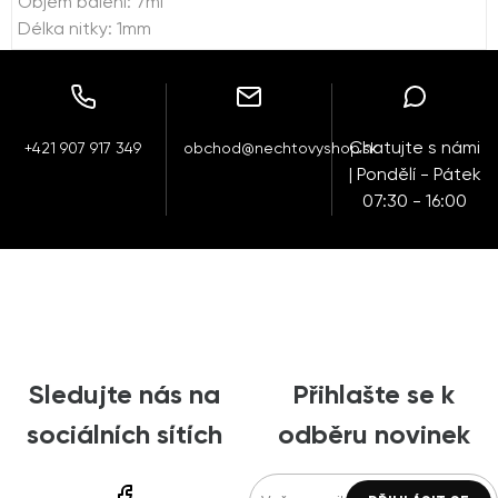
Objem balení: 7ml
Délka nitky: 1mm
Chatujte s námi
+421 907 917 349
obchod@nechtovyshop.sk
| Pondělí - Pátek
07:30 - 16:00
Sledujte nás na
Přihlašte se k
sociálních sítích
odběru novinek