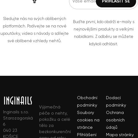
Sledujte nás na svých oblíbených
Buďte první, kdo obdrží e-maily s
platformách. Podívejte se na nové
nejnovějšími produkty a velkými
upoutávky, videa s návody a sdílejte
nabídkami. Z odběru se můžete
své oblíbené vzhledy nehtů.
kdykoli odhlásit.
Obchodní
Dodací
podmínky
podmínky
Výjimečná
Inginails s.r.o.
Soubory
Ochrana
péče o nehty,
Starozagorská
pokožku a celé
cookies na
osobních
6
tělo za
stránce
údajů
040 23
bezkonkurenční
Přihlášení
Mapa stránky
KOŠICE