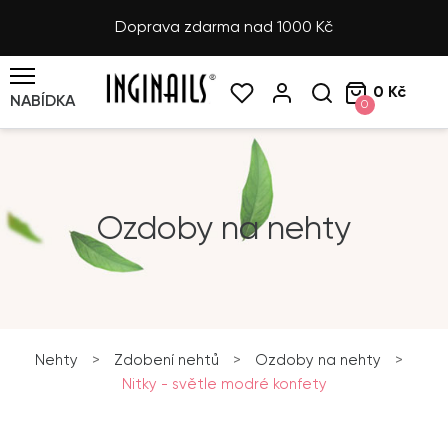
Doprava zdarma nad 1000 Kč
0 Kč
NABÍDKA
0
Ozdoby na nehty
Nehty
>
Zdobení nehtů
>
Ozdoby na nehty
>
Nitky - světle modré konfety