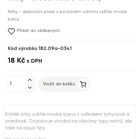
Nitky - dekorační prvek v poutavém odstínu světle modré
barvy.
Přidat do oblíbených
Kód výrobku 182.09a-0341
18 Kč
s DPH
expand_less
Vložit do košíku
expand_more
Krátké nitky světle modré barvy s odleskem tyrkysové a
oranžové. Ozdoba je vhodná na všechny typy nehtů, ale
také na aqua tipy.