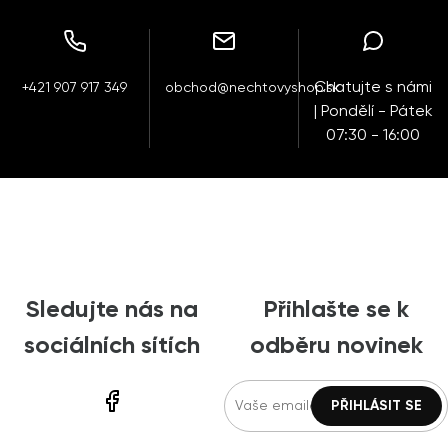
Chatujte s námi
+421 907 917 349
obchod@nechtovyshop.sk
| Pondělí - Pátek
07:30 - 16:00
Sledujte nás na
Přihlašte se k
sociálních sítích
odběru novinek