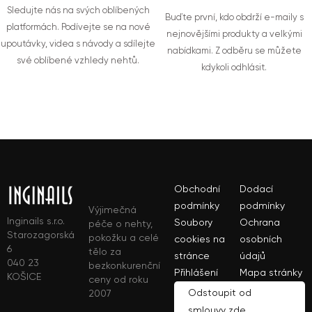
Sledujte nás na svých oblíbených
Buďte první, kdo obdrží e-maily s
platformách. Podívejte se na nové
nejnovějšími produkty a velkými
upoutávky, videa s návody a sdílejte
nabídkami. Z odběru se můžete
své oblíbené vzhledy nehtů.
kdykoli odhlásit.
Obchodní
Dodací
podmínky
podmínky
Výjimečná
Inginails s.r.o.
Soubory
Ochrana
péče o nehty,
Starozagorská
pokožku a celé
cookies na
osobních
6
tělo za
stránce
údajů
040 23
bezkonkurenční
Přihlášení
Mapa stránky
KOŠICE
ceny od roku
Odstoupit od
2007
smlouvy zde