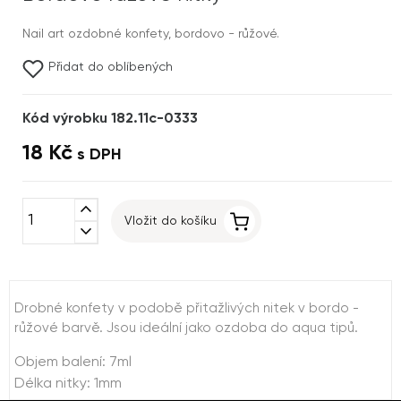
Nail art ozdobné konfety, bordovo - růžové.
Přidat do oblíbených
Kód výrobku 182.11c-0333
18 Kč
s DPH
expand_less
Vložit do košíku
expand_more
Drobné konfety v podobě přitažlivých nitek v bordo -
růžové barvě. Jsou ideální jako ozdoba do aqua tipů.
Objem balení: 7ml
Délka nitky: 1mm