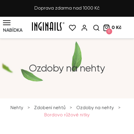
Doprava zdarma nad 1000 Kč
0 Kč
NABÍDKA
0
Ozdoby na nehty
Nehty
>
Zdobení nehtů
>
Ozdoby na nehty
>
Bordovo růžové nitky