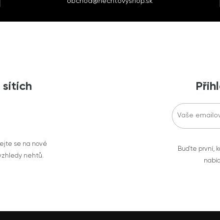
obchod@nechtovyshop.sk
 sítích
Přih
vejte se na nové
Buďte první, k
 vzhledy nehtů.
nabíd