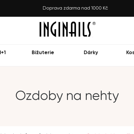
Doprava zdarma nad 1000 Kč
1+1
Bižuterie
Dárky
Ko
Ozdoby na nehty