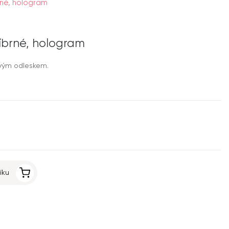
rné, hologram
říbrné, hologram
ovým odleskem.
íku