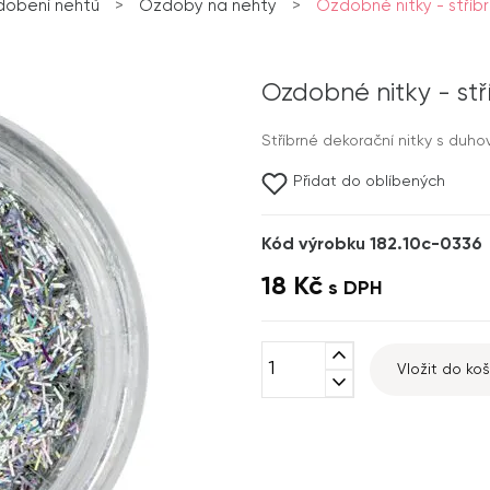
dobení nehtů
>
Ozdoby na nehty
>
Ozdobné nitky - stříb
Ozdobné nitky - st
Stříbrné dekorační nitky s duh
Přidat do oblíbených
Kód výrobku 182.10c-0336
18 Kč
s DPH
expand_less
Vložit do koš
expand_more