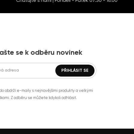
Chatujte s námi | Pondělí - Pátek 07:30 - 16:00
lašte se k odběru novinek
do obdrží e-maily s nejnovějšími produkty a velkými
kami. Z odběru se můžete kdykoli odhlásit.