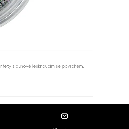
onfety s duhově lesknoucím se povrchem.