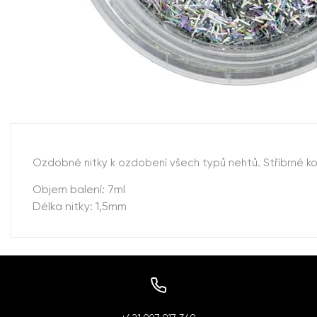
Ozdobné nitky k ozdobení všech typů nehtů. Stříbrné k
Objem balení: 7ml
Délka nitky: 1,5mm