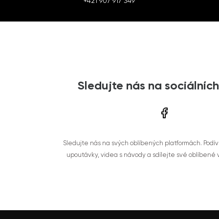
+421 907 917 349
Sledujte nás na sociálních
Sledujte nás na svých oblíbených platformách. Podí
upoutávky, videa s návody a sdílejte své oblíbené