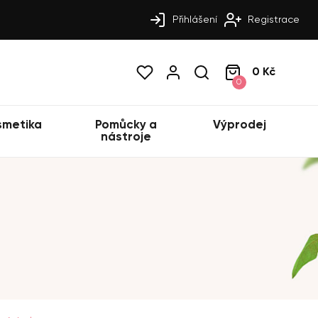
Přihlášení
Registrace
0 Kč
0
smetika
Pomůcky a
Výprodej
nástroje