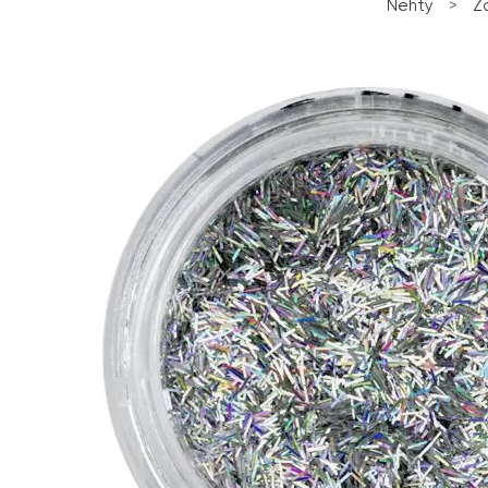
Nehty
>
Z