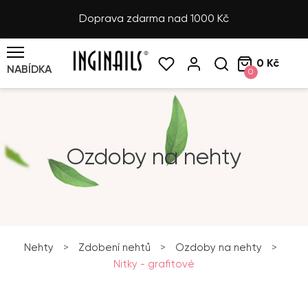
Doprava zdarma nad 1000 Kč
0 Kč
NABÍDKA
0
Ozdoby na nehty
Nehty
>
Zdobení nehtů
>
Ozdoby na nehty
>
Nitky - grafitové