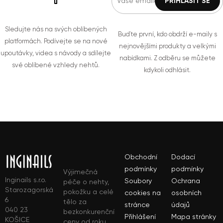
Sledujte nás na svých oblíbených
Buďte první, kdo obdrží e-maily s
platformách. Podívejte se na nové
nejnovějšími produkty a velkými
upoutávky, videa s návody a sdílejte
nabídkami. Z odběru se můžete
své oblíbené vzhledy nehtů.
kdykoli odhlásit.
Obchodní
Dodací
podmínky
podmínky
Výjimečná
Inginails s.r.o.
Soubory
Ochrana
péče o nehty,
Starozagorská
pokožku a celé
cookies na
osobních
6
tělo za
stránce
údajů
040 23
bezkonkurenční
Přihlášení
Mapa stránky
KOŠICE
ceny od roku