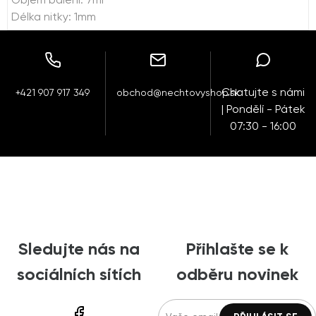
Objem balení: 7ml
Délka nitky: 1mm
Chatujte s námi
+421 907 917 349
obchod@nechtovyshop.sk
| Pondělí - Pátek
07:30 - 16:00
Sledujte nás na
Přihlašte se k
sociálních sítích
odběru novinek