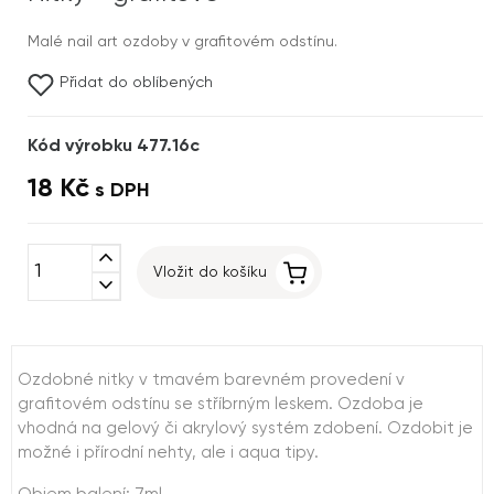
Malé nail art ozdoby v grafitovém odstínu.
Přidat do oblíbených
Kód výrobku 477.16c
18 Kč
s DPH
expand_less
Vložit do košíku
expand_more
Ozdobné nitky v tmavém barevném provedení v
grafitovém odstínu se stříbrným leskem. Ozdoba je
vhodná na gelový či akrylový systém zdobení. Ozdobit je
možné i přírodní nehty, ale i aqua tipy.