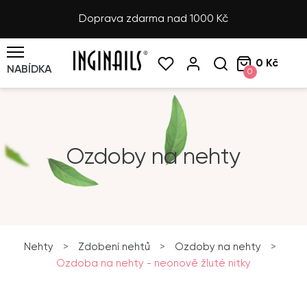
Doprava zdarma nad 1000 Kč
0 Kč
NABÍDKA
0
Ozdoby na nehty
Nehty
>
Zdobení nehtů
>
Ozdoby na nehty
>
Ozdoba na nehty - neonově žluté nitky