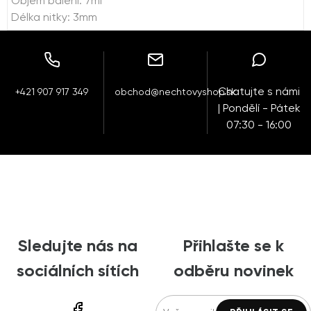
Objem balení: 7ml
Délka nitky: 3mm
Chatujte s námi
+421 907 917 349
obchod@nechtovyshop.sk
| Pondělí - Pátek
07:30 - 16:00
Sledujte nás na
Přihlašte se k
sociálních sítích
odběru novinek