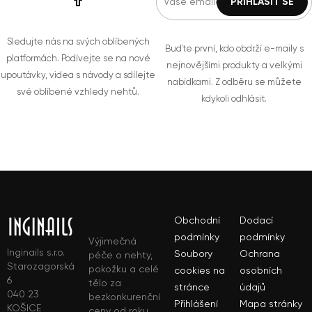
Sledujte nás na svých oblíbených
Buďte první, kdo obdrží e-maily s
platformách. Podívejte se na nové
nejnovějšími produkty a velkými
upoutávky, videa s návody a sdílejte
nabídkami. Z odběru se můžete
své oblíbené vzhledy nehtů.
kdykoli odhlásit.
Obchodní
Dodací
podmínky
podmínky
Výjimečná
Inginails s.r.o.
Soubory
Ochrana
péče o nehty,
Starozagorská
pokožku a celé
cookies na
osobních
6
tělo za
stránce
údajů
040 23
bezkonkurenční
Přihlášení
Mapa stránky
KOŠICE
ceny od roku