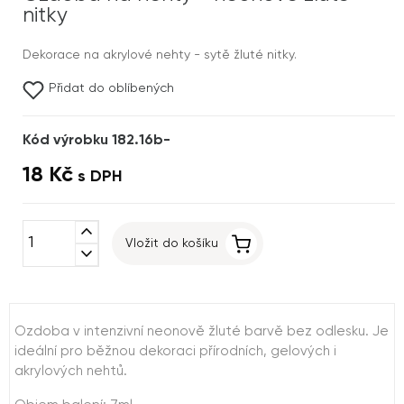
nitky
Dekorace na akrylové nehty - sytě žluté nitky.
Přidat do oblíbených
Kód výrobku 182.16b-
18 Kč
s DPH
expand_less
Vložit do košíku
expand_more
Ozdoba v intenzivní neonově žluté barvě bez odlesku. Je
ideální pro běžnou dekoraci přírodních, gelových i
akrylových nehtů.