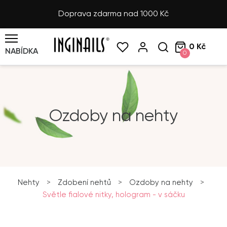
Doprava zdarma nad 1000 Kč
0 Kč
NABÍDKA
0
Ozdoby na nehty
Nehty
>
Zdobení nehtů
>
Ozdoby na nehty
>
Světle fialové nitky, hologram - v sáčku