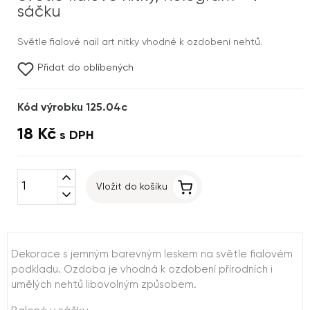
sáčku
Světle fialové nail art nitky vhodné k ozdobení nehtů.
Přidat do oblíbených
Kód výrobku 125.04c
18 Kč
s DPH
expand_less
Vložit do košíku
expand_more
Dekorace s jemným barevným leskem na světle fialovém
podkladu. Ozdoba je vhodná k ozdobení přírodních i
umělých nehtů libovolným způsobem.