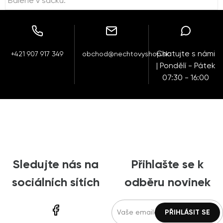
Balené v sáčku.
Chatujte s námi
+421 907 917 349
obchod@nechtovyshop.sk
| Pondělí - Pátek
07:30 - 16:00
Sledujte nás na
Přihlašte se k
sociálních sítích
odběru novinek