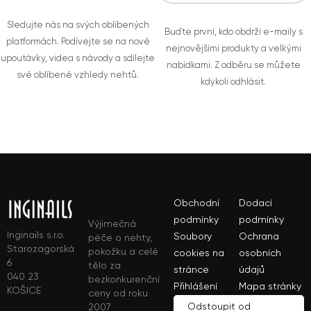
Sledujte nás na svých oblíbených
Buďte první, kdo obdrží e-maily s
platformách. Podívejte se na nové
nejnovějšími produkty a velkými
upoutávky, videa s návody a sdílejte
nabídkami. Z odběru se můžete
své oblíbené vzhledy nehtů.
kdykoli odhlásit.
Obchodní
Dodací
podmínky
podmínky
Výjimečná
Inginails s.r.o.
Soubory
Ochrana
péče o nehty,
Starozagorská
pokožku a celé
cookies na
osobních
6
tělo za
stránce
údajů
040 23
bezkonkurenční
Přihlášení
Mapa stránky
KOŠICE
ceny od roku
Odstoupit od
2007