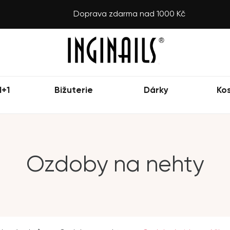
Doprava zdarma nad 1000 Kč
1+1
Bižuterie
Dárky
Ko
Ozdoby na nehty