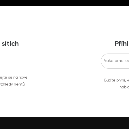
 sítích
Přih
vejte se na nové
Buďte první, k
 vzhledy nehtů.
nabíd