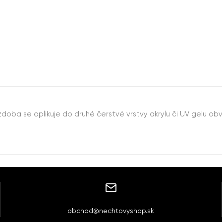
doba se aplikuje do druhé čerstvé vrstvy akrylu či UV gelu ob
obchod@nechtovyshop.sk