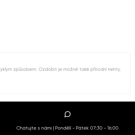
vyklým způsobem. Ozdobit je možné také přírodní nehty.
Chatujte s námi | Pondělí - Pátek 07:30 - 16:00