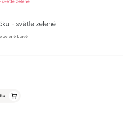
- světle zelené
ku - světle zelené
e zelené barvě.
íku