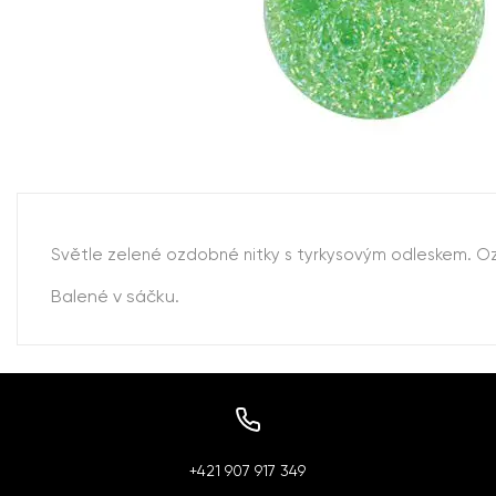
Světle zelené ozdobné nitky s tyrkysovým odleskem. Oz
Balené v sáčku.
+421 907 917 349