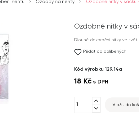
bení nehtů
>
Ozdoby na nehty
>
Ozdobné nitky v sáčku 
Ozdobné nitky v sáč
Dlouhé dekorační nitky ve světl
Přidat do oblíbených
Kód výrobku 129.14a
18 Kč
s DPH
expand_less
Vložit do koš
expand_more