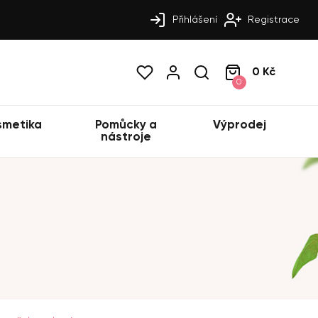
Přihlášení
Registrace
0 Kč
0
smetika
Pomůcky a
Výprodej
nástroje