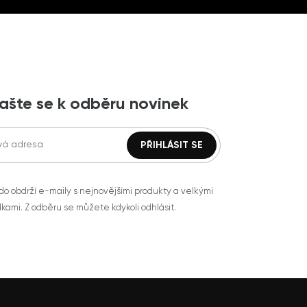
lašte se k odběru novinek
do obdrží e-maily s nejnovějšími produkty a velkými
kami. Z odběru se můžete kdykoli odhlásit.