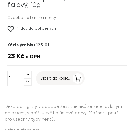
fialový, 10g
Ozdoba nail art na nehty.
Přidat do oblíbených
Kód výrobku 125.01
23 Kč
s DPH
expand_less
Vložit do košíku
expand_more
Dekorační glitry v podobě šestiúhelníků se zelenozlatým
odleskem, v prášku světle fialové barvy. Možnost použití
pro všechny typy nehtů.