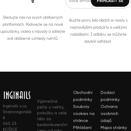
Sledujte nás na svých oblíbených
Buďte první, kdo obdrží e-maily s
platformách. Podívejte se na nové
nejnovějšími produkty a velkými
upoutávky, videa s návody a sdílejte
nabídkami. Z odběru se můžete
své oblíbené vzhledy nehtů.
kdykoli odhlásit.
Obchodní
Dodací
podmínky
podmínky
Výjimečná
Inginails s.r.o.
Soubory
Ochrana
péče o nehty,
Starozagorská
pokožku a celé
cookies na
osobních
6
tělo za
stránce
údajů
040 23
bezkonkurenční
Přihlášení
Mapa stránky
KOŠICE
ceny od roku