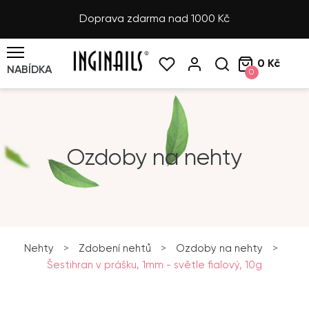
Doprava zdarma nad 1000 Kč
0 Kč
NABÍDKA
0
Ozdoby na nehty
Nehty
>
Zdobení nehtů
>
Ozdoby na nehty
>
Šestihran v prášku, 1mm - světle fialový, 10g