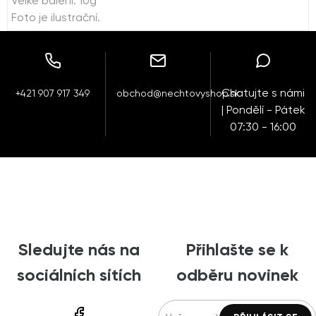
Velké balení: 10g
Foto je ilustrační.
Chatujte s námi
+421 907 917 349
obchod@nechtovyshop.sk
| Pondělí - Pátek
07:30 - 16:00
Sledujte nás na
Přihlašte se k
sociálních sítích
odběru novinek