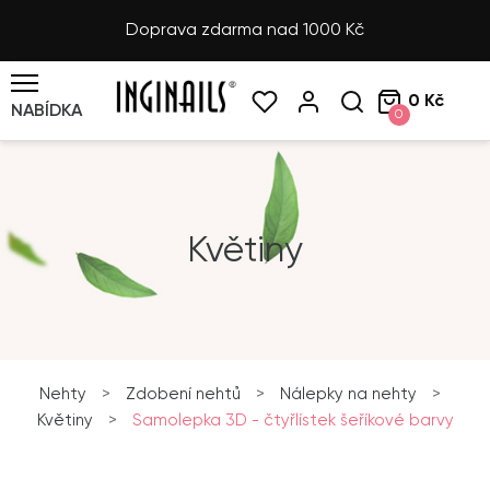
Doprava zdarma nad 1000 Kč
0 Kč
NABÍDKA
0
Květiny
Nehty
>
Zdobení nehtů
>
Nálepky na nehty
>
Květiny
>
Samolepka 3D - čtyřlístek šeříkové barvy