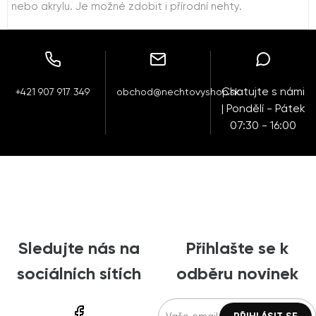
nebo akrylu. Je možné zdobit i přírodní nehty.
Chatujte s námi
+421 907 917 349
obchod@nechtovyshop.sk
| Pondělí - Pátek
07:30 - 16:00
Sledujte nás na
Přihlašte se k
sociálních sítích
odběru novinek