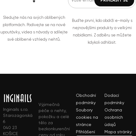
Sledujte nás na svých oblíbených
Buďte první, kdo obdrží e-maily s
platformách. Podívejte se na nové
nejnovějšími produkty a velkými
upoutávky, videa s návody a sdílejte
nabídkami. Z odběru se můžete
své oblíbené vzhledy nehtů.
kdykoli odhlásit.
Obchodní
Dodací
podmínky
podmínky
Výjimečná
Inginails s.r.o.
Soubory
Ochrana
péče o nehty,
Starozagorská
pokožku a celé
cookies na
osobních
6
tělo za
stránce
údajů
040 23
bezkonkurenční
Přihlášení
Mapa stránky
KOŠICE
ceny od roku