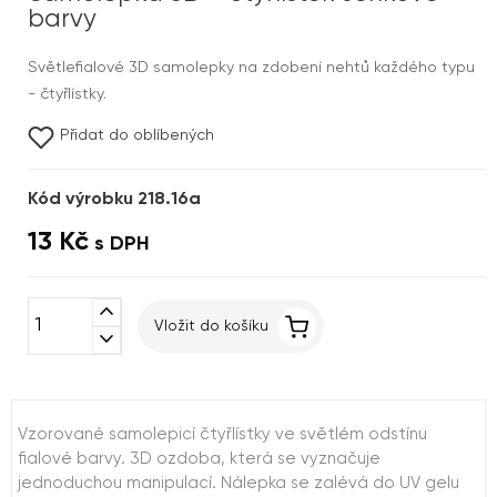
barvy
Světlefialové 3D samolepky na zdobení nehtů každého typu
- čtyřlístky.
Přidat do oblíbených
Kód výrobku 218.16a
13 Kč
s DPH
expand_less
Vložit do košíku
expand_more
Vzorované samolepicí čtyřlístky ve světlém odstínu
fialové barvy. 3D ozdoba, která se vyznačuje
jednoduchou manipulací. Nálepka se zalévá do UV gelu