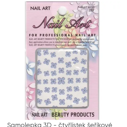
Samolepka 3D - čtyřlístek šeříkové