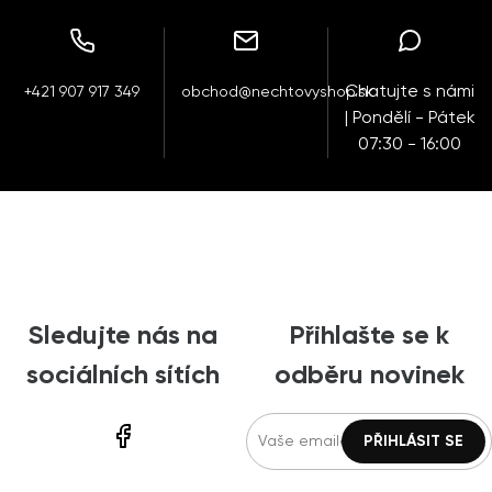
Chatujte s námi
+421 907 917 349
obchod@nechtovyshop.sk
| Pondělí - Pátek
07:30 - 16:00
Sledujte nás na
Přihlašte se k
sociálních sítích
odběru novinek