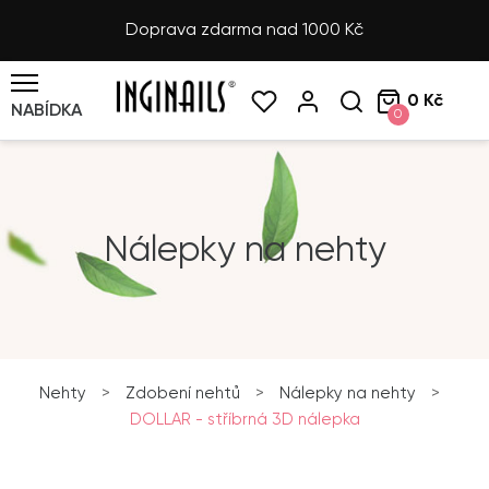
Doprava zdarma nad 1000 Kč
0 Kč
NABÍDKA
0
Nálepky na nehty
Nehty
>
Zdobení nehtů
>
Nálepky na nehty
>
DOLLAR - stříbrná 3D nálepka