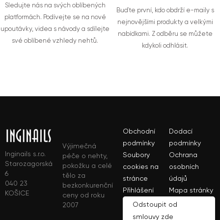
Sledujte nás na svých oblíbených
Buďte první, kdo obdrží e-maily s
platformách. Podívejte se na nové
nejnovějšími produkty a velkými
upoutávky, videa s návody a sdílejte
nabídkami. Z odběru se můžete
své oblíbené vzhledy nehtů.
kdykoli odhlásit.
Obchodní
Dodací
podmínky
podmínky
Výjimečná
Inginails s.r.o.
Soubory
Ochrana
péče o nehty,
Starozagorská
pokožku a celé
cookies na
osobních
6
tělo za
stránce
údajů
040 23
bezkonkurenční
Přihlášení
Mapa stránky
KOŠICE
ceny od roku
Odstoupit od
2007
smlouvy zde