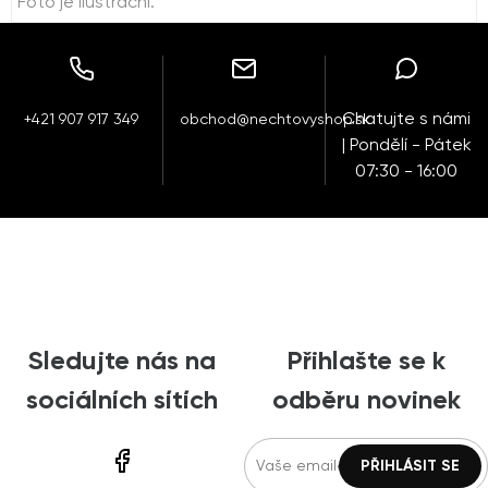
Foto je ilustrační.
Chatujte s námi
+421 907 917 349
obchod@nechtovyshop.sk
| Pondělí - Pátek
07:30 - 16:00
Sledujte nás na
Přihlašte se k
sociálních sítích
odběru novinek