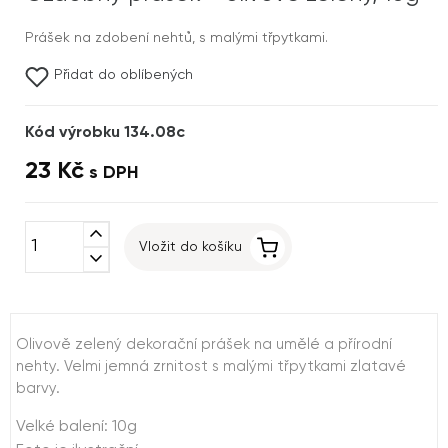
Prášek na zdobení nehtů, s malými třpytkami.
Přidat do oblíbených
Kód výrobku 134.08c
23 Kč
s DPH
expand_less
Vložit do košíku
expand_more
Olivově zelený dekorační prášek na umělé a přírodní
nehty. Velmi jemná zrnitost s malými třpytkami zlatavé
barvy.
Velké balení: 10g