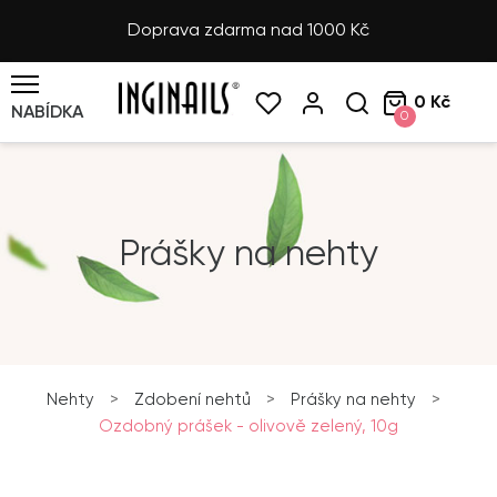
Doprava zdarma nad 1000 Kč
0 Kč
NABÍDKA
0
Prášky na nehty
Nehty
>
Zdobení nehtů
>
Prášky na nehty
>
Ozdobný prášek - olivově zelený, 10g