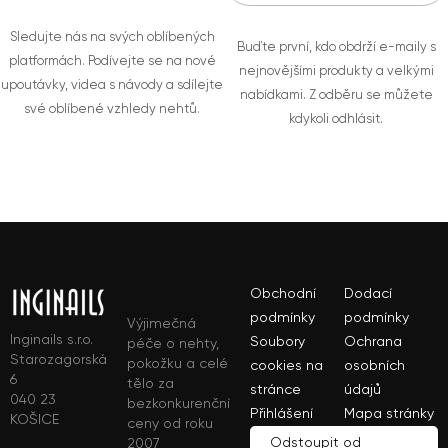
Sledujte nás na svých oblíbených
Buďte první, kdo obdrží e-maily s
platformách. Podívejte se na nové
nejnovějšími produkty a velkými
upoutávky, videa s návody a sdílejte
nabídkami. Z odběru se můžete
své oblíbené vzhledy nehtů.
kdykoli odhlásit.
Obchodní
Dodací
podmínky
podmínky
Výjimečná
Inginails s.r.o.
Soubory
Ochrana
péče o nehty,
Starozagorská
pokožku a celé
cookies na
osobních
6
tělo za
stránce
údajů
040 23
bezkonkurenční
Přihlášení
Mapa stránky
KOŠICE
ceny od roku
Odstoupit od
2007