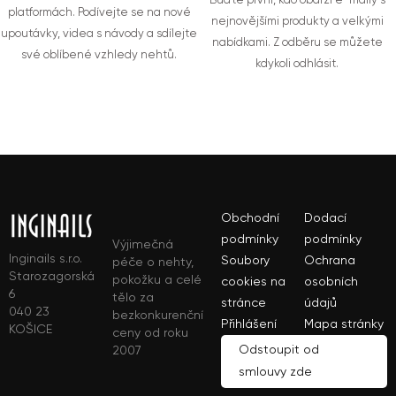
Buďte první, kdo obdrží e-maily s
platformách. Podívejte se na nové
nejnovějšími produkty a velkými
upoutávky, videa s návody a sdílejte
nabídkami. Z odběru se můžete
své oblíbené vzhledy nehtů.
kdykoli odhlásit.
Obchodní
Dodací
podmínky
podmínky
Výjimečná
Inginails s.r.o.
Soubory
Ochrana
péče o nehty,
Starozagorská
pokožku a celé
cookies na
osobních
6
tělo za
stránce
údajů
040 23
bezkonkurenční
Přihlášení
Mapa stránky
KOŠICE
ceny od roku
Odstoupit od
2007
smlouvy zde