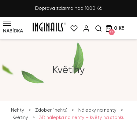
Doprava zdarma nad 1000 Kč
0 Kč
NABÍDKA
0
Květiny
Nehty
>
Zdobení nehtů
>
Nálepky na nehty
>
Květiny
>
3D nálepka na nehty – květy na stonku