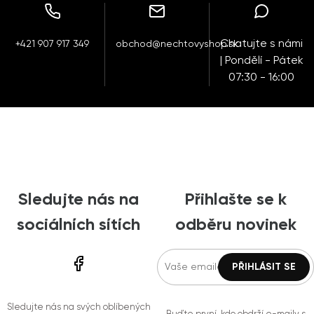
Chatujte s námi
+421 907 917 349
obchod@nechtovyshop.sk
| Pondělí - Pátek
07:30 - 16:00
Sledujte nás na
Přihlašte se k
sociálních sítích
odběru novinek
Sledujte nás na svých oblíbených