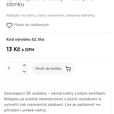
stonku
Nálepky na nehty, černý ornament zdobený kamínky.
Přidat do oblíbených
Kód výrobku 52.16a
13 Kč
s DPH
expand_less
Vložit do košíku
expand_more
Samolepicí 3D ozdoba – černé květy s bílým vnitřkem.
Nálepku je možné zkombinovat s jinými ozdobami a
vytvořit tak rozmanitá zdobení. Lze je aplikovat na
přírodní i umělé nehty.