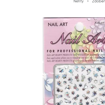
Nehty
>
Zdoben