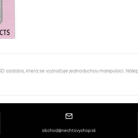
 3D ozdoba, která se vyznačuje jednoduchou manipulací. Nálep
obchod@nechtovyshop.sk