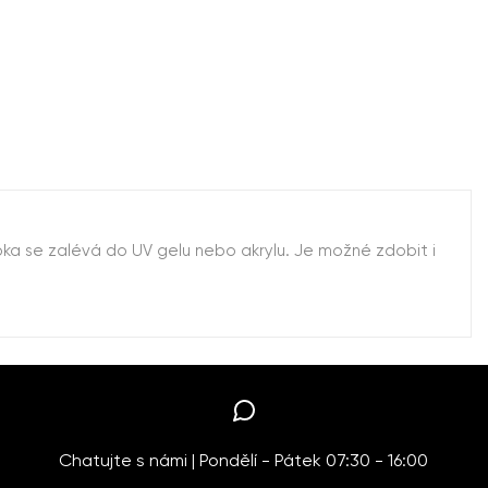
ka se zalévá do UV gelu nebo akrylu. Je možné zdobit i
Chatujte s námi | Pondělí - Pátek 07:30 - 16:00