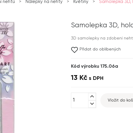
í nehtů
>
Nálepky na nehty
>
Květiny
>
Samolepka 3D, h
Samolepka 3D, holo
3D samolepky na zdobení nehtů
Přidat do oblíbených
Kód výrobku 175.06a
13 Kč
s DPH
expand_less
Vložit do koš
expand_more