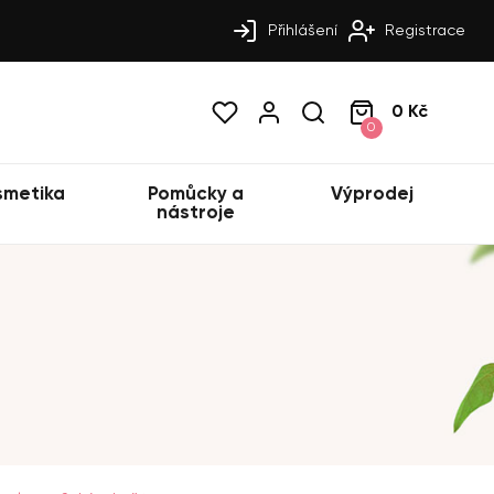
Přihlášení
Registrace
0 Kč
0
smetika
Pomůcky a
Výprodej
nástroje