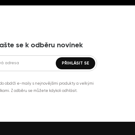
lašte se k odběru novinek
do obdrží e-maily s nejnovějšími produkty a velkými
kami. Z odběru se můžete kdykoli odhlásit.