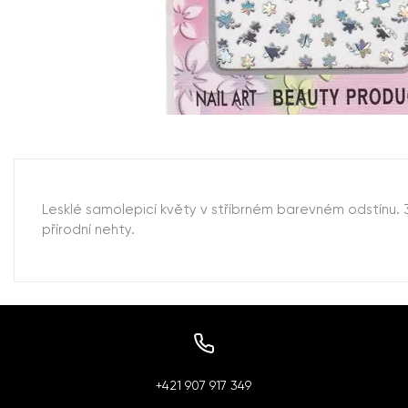
Lesklé samolepicí květy v stříbrném barevném odstínu.
přírodní nehty.
+421 907 917 349