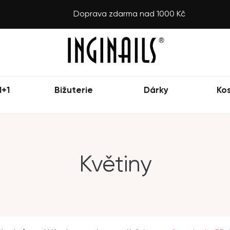
Doprava zdarma nad 1000 Kč
1+1
Bižuterie
Dárky
Ko
Květiny