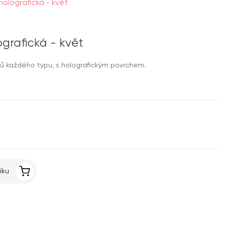
olografická - květ
grafická - květ
 každého typu, s holografickým povrchem.
íku