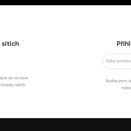
 sítích
Přih
vejte se na nové
Buďte první, k
 vzhledy nehtů.
nabíd