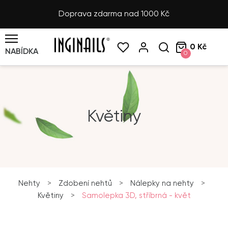
Doprava zdarma nad 1000 Kč
0 Kč
NABÍDKA
0
Květiny
Nehty
>
Zdobení nehtů
>
Nálepky na nehty
>
Květiny
>
Samolepka 3D, stříbrná - květ