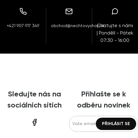
Chatujte s námi
+421 907 917 349
obchod@nechtovyshop.sk
| Pondělí - Pátek
07:30 - 16:00
Sledujte nás na
Přihlašte se k
sociálních sítích
odběru novinek