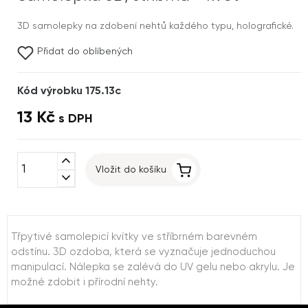
3D samolepky na zdobení nehtů každého typu, holografické.
Přidat do oblíbených
Kód výrobku 175.13c
13 Kč
s DPH
expand_less
Vložit do košíku
expand_more
Třpytivé samolepicí kvítky ve stříbrném barevném
odstínu. 3D ozdoba, která se vyznačuje jednoduchou
manipulací. Nálepka se zalévá do UV gelu nebo akrylu. Je
možné zdobit i přírodní nehty.