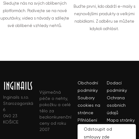
Sledujte nás na svých oblíbených
Buďte první, kdo obdrží e-maily s
platformách. Podívejte se na nové
nejnovějšími produkty a velkými
upoutávky, videa s návody a sdílejte
nabídkami. Z odběru se můžete
své oblíbené vzhledy nehtů.
kdykoli odhlásit.
Obchodní
Dodací
podmínky
podmínky
Výjimečná
Inginails s.r.o.
Soubory
Ochrana
péče o nehty,
Starozagorská
pokožku a celé
cookies na
osobních
6
tělo za
stránce
údajů
040 23
bezkonkurenční
Přihlášení
Mapa stránky
KOŠICE
ceny od roku
Odstoupit od
2007
smlouvy zde