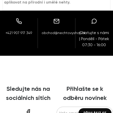
aplikovat na přírodní i umělé nehty.
Chatujte s námi
+421 907 917 349
obchod@nechtovyshop.sk
| Pondělí - Pátek
07:30 - 16:00
Sledujte nás na
Přihlašte se k
sociálních sítích
odběru novinek