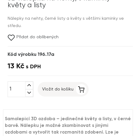
květy a listy
Nálepky na nehty, černé listy a květy s většími kamínky ve
středu.
Přidat do oblíbených
Kód výrobku 196.17a
13 Kč
s DPH
expand_less
Vložit do košíku
expand_more
Samolepicí 3D ozdoba – jedinečné květy a listy, v černé
barvě. Nálepku je možné zkombinovat s jinými
ozdobami a vytvořit tak rozmanitá zdobení. Lze je