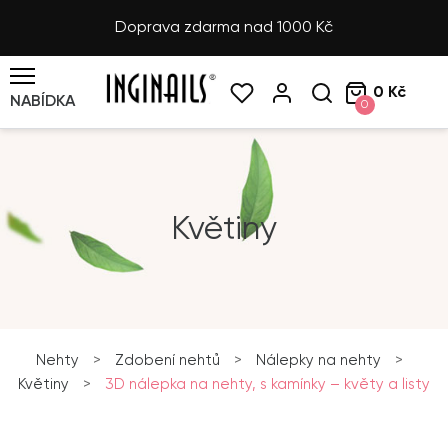
Doprava zdarma nad 1000 Kč
0 Kč
NABÍDKA
0
Květiny
Nehty
>
Zdobení nehtů
>
Nálepky na nehty
>
Květiny
>
3D nálepka na nehty, s kamínky – květy a listy