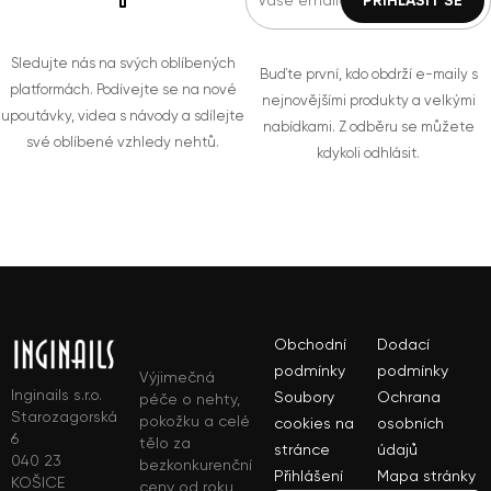
Sledujte nás na svých oblíbených
Buďte první, kdo obdrží e-maily s
platformách. Podívejte se na nové
nejnovějšími produkty a velkými
upoutávky, videa s návody a sdílejte
nabídkami. Z odběru se můžete
své oblíbené vzhledy nehtů.
kdykoli odhlásit.
Obchodní
Dodací
podmínky
podmínky
Výjimečná
Inginails s.r.o.
Soubory
Ochrana
péče o nehty,
Starozagorská
pokožku a celé
cookies na
osobních
6
tělo za
stránce
údajů
040 23
bezkonkurenční
Přihlášení
Mapa stránky
KOŠICE
ceny od roku