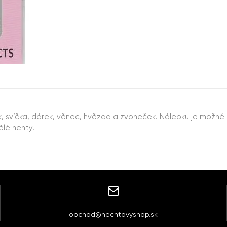
, svíčka, dárek, věnec, hvězda a zvoneček. Nálepku je možné 
ělé nehty.
obchod@nechtovyshop.sk