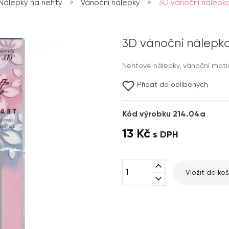
Nálepky na nehty
>
Vánoční nálepky
>
3D vánoční nálepka 
3D vánoční nálepka
Nehtové nálepky, vánoční motiv
Přidat do oblíbených
Kód výrobku 214.04a
13 Kč
s DPH
expand_less
Vložit do koš
expand_more