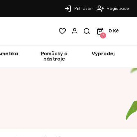
Přihlášení
Registrace
0 Kč
0
smetika
Pomůcky a
Výprodej
nástroje