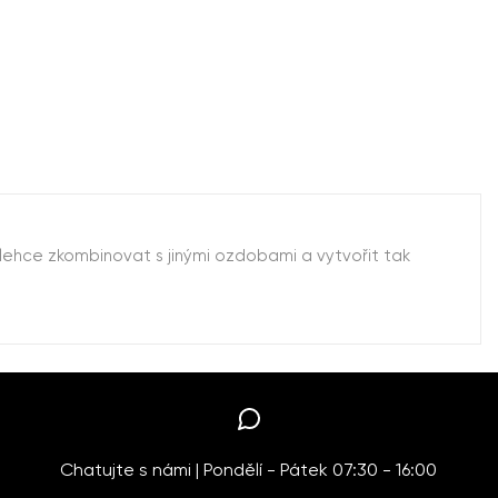
lehce zkombinovat s jinými ozdobami a vytvořit tak
Chatujte s námi | Pondělí - Pátek 07:30 - 16:00