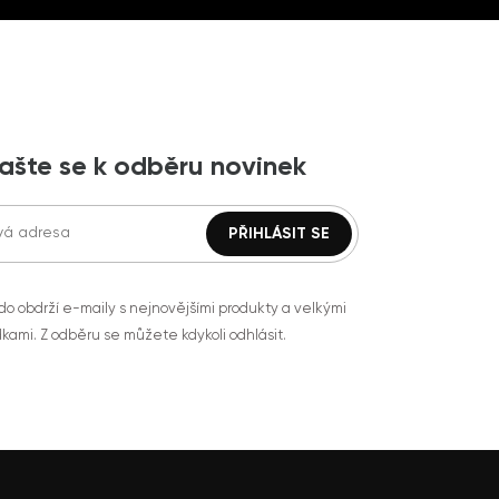
lašte se k odběru novinek
do obdrží e-maily s nejnovějšími produkty a velkými
kami. Z odběru se můžete kdykoli odhlásit.