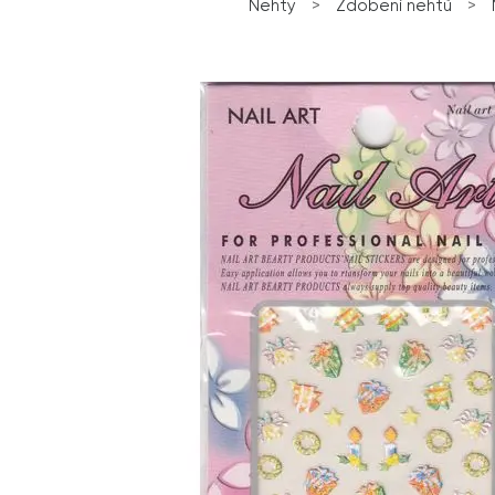
Nehty
>
Zdobení nehtů
>