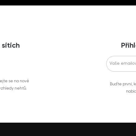
 sítích
Přih
vejte se na nové
Buďte první, k
 vzhledy nehtů.
nabíd