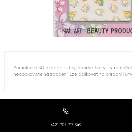
Samolepicí 3D ozdoba s třpytícími se tvary - stromeček
neopakovatelná zdobení. Lze aplikovat na přírodní i um
+421 907 917 349