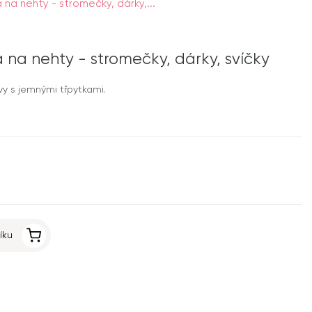
na nehty - stromečky, dárky,...
 na nehty - stromečky, dárky, svíčky
y s jemnými třpytkami.
íku