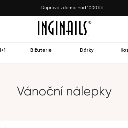
Doprava zdarma nad 1000 Kč
1+1
Bižuterie
Dárky
Ko
Vánoční nálepky