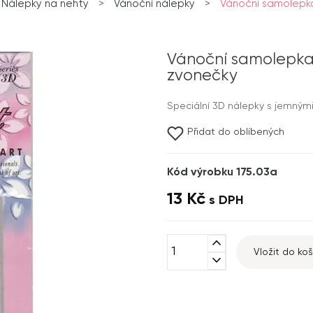
Nálepky na nehty
>
Vánoční nálepky
>
Vánoční samolepka,
Vánoční samolepka, 
zvonečky
Speciální 3D nálepky s jemnými
Přidat do oblíbených
Kód výrobku 175.03a
13 Kč
s DPH
expand_less
Vložit do koš
expand_more