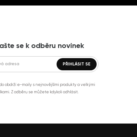
lašte se k odběru novinek
do obdrží e-maily s nejnovějšími produkty a velkými
kami. Z odběru se můžete kdykoli odhlásit.