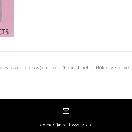
krylových a gelových, tak i přírodních nehtů. Nálepky jsou ve
obchod@nechtovyshop.sk