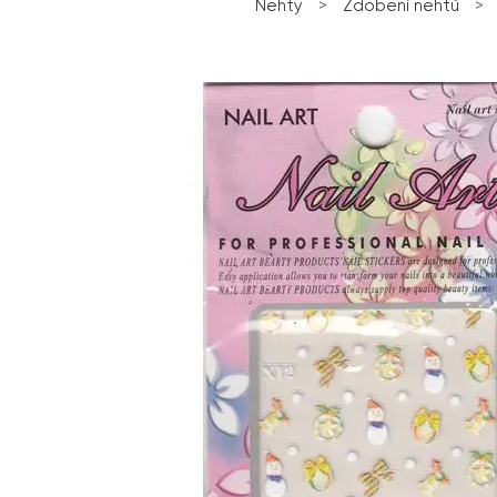
Nehty
>
Zdobení nehtů
>