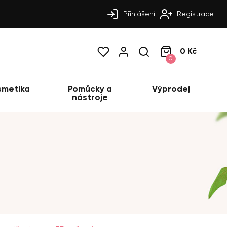
Přihlášení
Registrace
0 Kč
0
smetika
Pomůcky a
Výprodej
nástroje