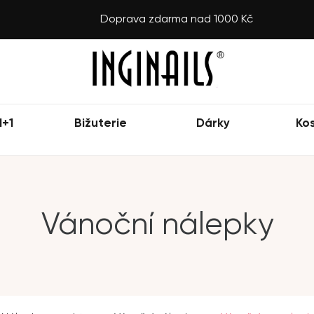
Doprava zdarma nad 1000 Kč
1+1
Bižuterie
Dárky
Ko
Vánoční nálepky