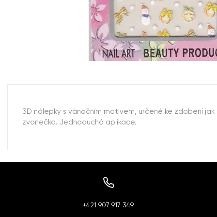
3D nálepky s vánočním motivem, určené ke zdobení jak a
zvonečka. Jednoduchá aplikace.
+421 907 917 349