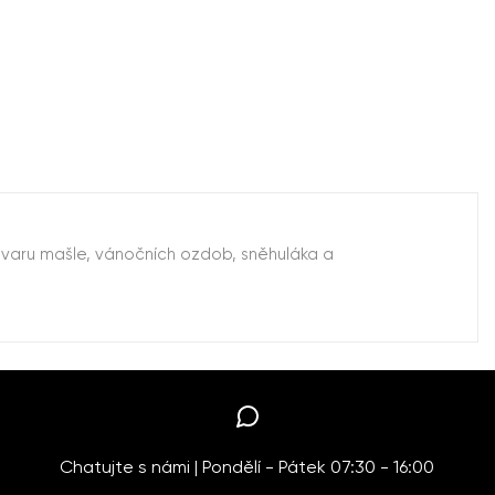
 tvaru mašle, vánočních ozdob, sněhuláka a
Chatujte s námi | Pondělí - Pátek 07:30 - 16:00