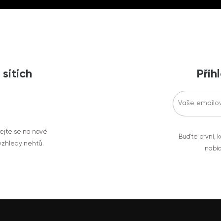
 sítích
Přih
vejte se na nové
Buďte první, k
 vzhledy nehtů.
nabíd