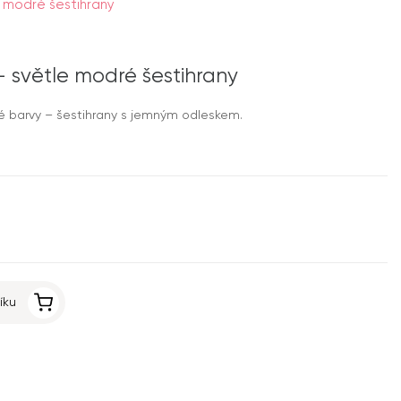
e modré šestihrany
 – světle modré šestihrany
 barvy – šestihrany s jemným odleskem.
íku