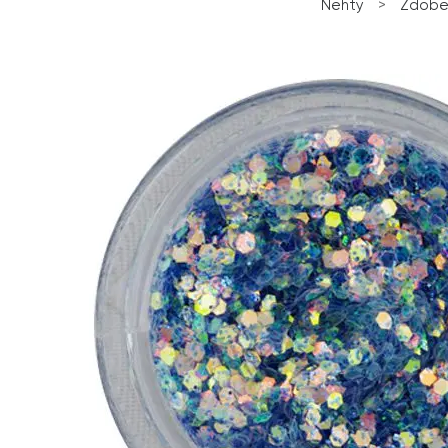
Nehty
>
Zdoben