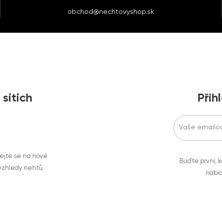
obchod@nechtovyshop.sk
 sítích
Přih
vejte se na nové
Buďte první, k
 vzhledy nehtů.
nabíd