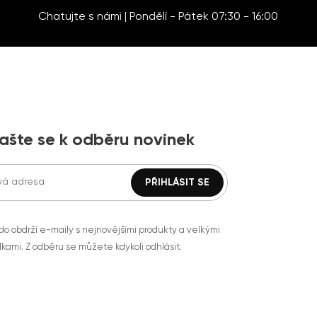
Chatujte s námi | Pondělí - Pátek 07:30 - 16:00
lašte se k odběru novinek
do obdrží e-maily s nejnovějšími produkty a velkými
kami. Z odběru se můžete kdykoli odhlásit.