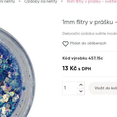
í nehtů
>
Ozdoby na nehty
>
1mm flitry v prášku – světl
1mm flitry v prášku
Dekorační ozdoba světle modré
Přidat do oblíbených
Kód výrobku 457.15c
13 Kč
s DPH
expand_less
Vložit do koš
expand_more