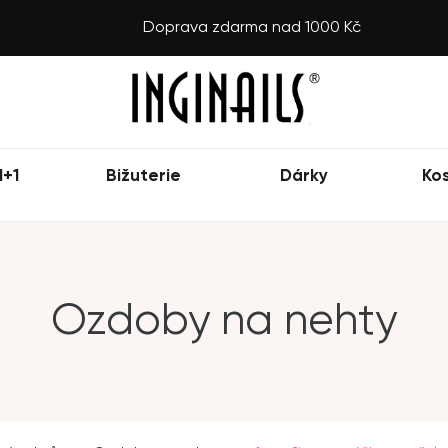
Doprava zdarma nad 1000 Kč
1+1
Bižuterie
Dárky
Ko
Ozdoby na nehty