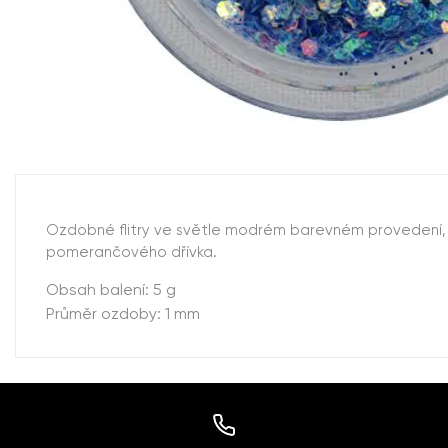
Ozdobné flitry ve světle modrém barevném provedení, 
pomerančového dřívka.
Obsah balení: 5 g
Průměr ozdoby: 1 mm