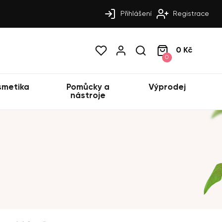
Přihlášení
Registrace
0 Kč
0
smetika
Pomůcky a
Výprodej
nástroje