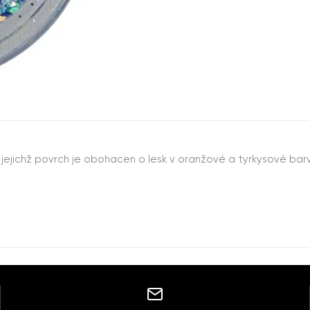
jejichž povrch je obohacen o lesk v oranžové a tyrkysové ba