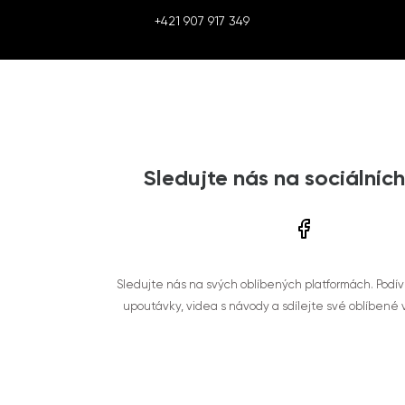
+421 907 917 349
Sledujte nás na sociálních
Sledujte nás na svých oblíbených platformách. Podí
upoutávky, videa s návody a sdílejte své oblíbené