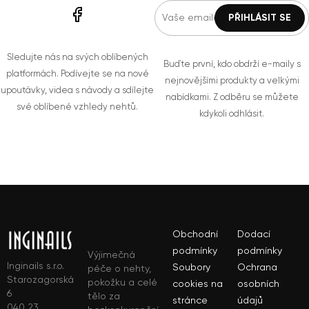
Sledujte nás na svých oblíbených
Buďte první, kdo obdrží e-maily s
platformách. Podívejte se na nové
nejnovějšími produkty a velkými
upoutávky, videa s návody a sdílejte
nabídkami. Z odběru se můžete
své oblíbené vzhledy nehtů.
kdykoli odhlásit.
Obchodní
Dodací
podmínky
podmínky
Výjimečná
Inginails s.r.o.
Soubory
Ochrana
péče o nehty,
Starozagorská
pokožku a celé
cookies na
osobních
6
tělo za
stránce
údajů
040 23