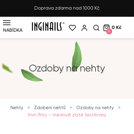
Doprava zdarma nad 1000 Kč
0 Kč
NABÍDKA
0
Ozdoby na nehty
Nehty
>
Zdobení nehtů
>
Ozdoby na nehty
>
1mm flitry – medově zlaté šestihrany