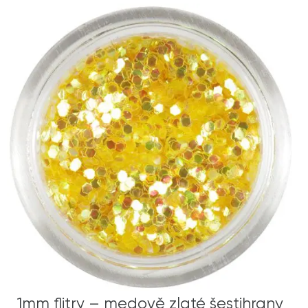
1mm flitry – medově zlaté šestihrany