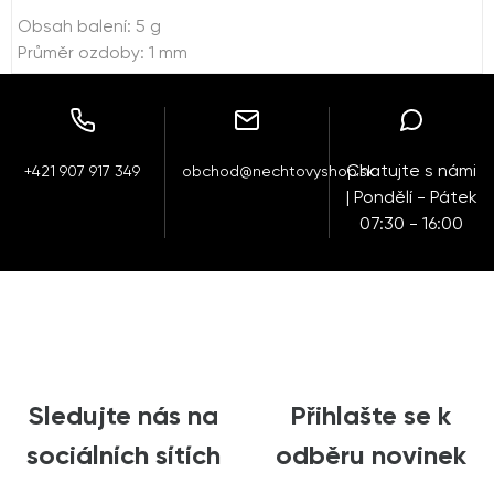
Obsah balení: 5 g
Průměr ozdoby: 1 mm
Chatujte s námi
+421 907 917 349
obchod@nechtovyshop.sk
| Pondělí - Pátek
07:30 - 16:00
Sledujte nás na
Přihlašte se k
sociálních sítích
odběru novinek