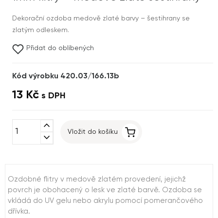
Dekorační ozdoba medově zlaté barvy – šestihrany se
zlatým odleskem.
Přidat do oblíbených
Kód výrobku 420.03/166.13b
13 Kč
s DPH
expand_less
Vložit do košíku
expand_more
Ozdobné flitry v medově zlatém provedení, jejichž
povrch je obohacený o lesk ve zlaté barvě. Ozdoba se
vkládá do UV gelu nebo akrylu pomocí pomerančového
dřívka.