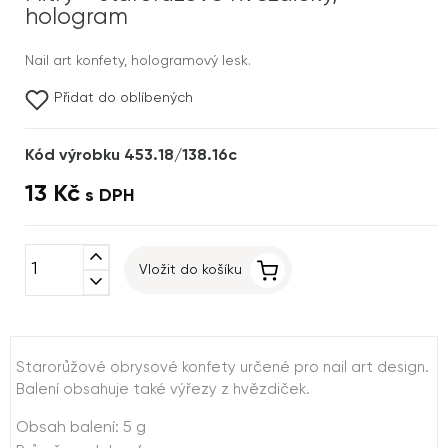
hologram
Nail art konfety, hologramový lesk.
Přidat do oblíbených
Kód výrobku 453.18/138.16c
13 Kč
s DPH
expand_less
Vložit do košíku
expand_more
Starorůžové obrysové konfety určené pro nail art design.
Balení obsahuje také výřezy z hvězdiček.
Obsah balení: 5 g