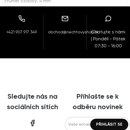
Průměr ozdoby: 4 mm
Chatujte s námi
+421 907 917 349
obchod@nechtovyshop.sk
| Pondělí - Pátek
07:30 - 16:00
Sledujte nás na
Přihlašte se k
sociálních sítích
odběru novinek