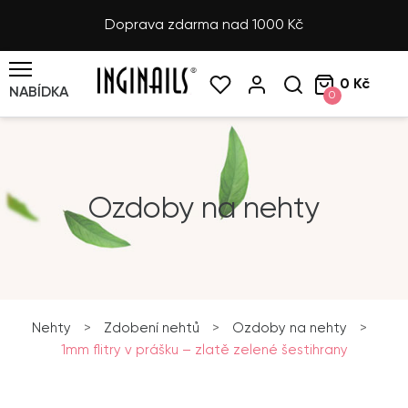
Doprava zdarma nad 1000 Kč
0 Kč
NABÍDKA
0
Ozdoby na nehty
Nehty
>
Zdobení nehtů
>
Ozdoby na nehty
>
1mm flitry v prášku – zlatě zelené šestihrany