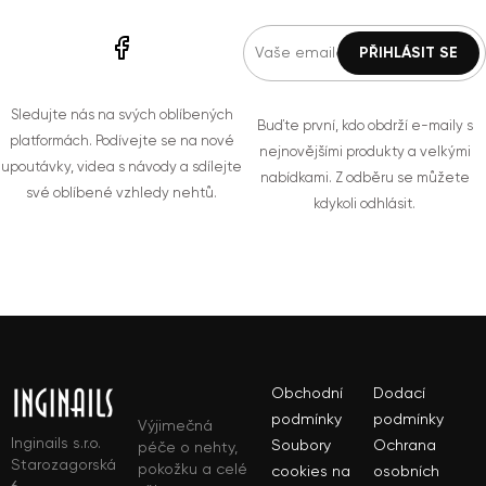
Sledujte nás na svých oblíbených
Buďte první, kdo obdrží e-maily s
platformách. Podívejte se na nové
nejnovějšími produkty a velkými
upoutávky, videa s návody a sdílejte
nabídkami. Z odběru se můžete
své oblíbené vzhledy nehtů.
kdykoli odhlásit.
Obchodní
Dodací
podmínky
podmínky
Výjimečná
Inginails s.r.o.
Soubory
Ochrana
péče o nehty,
Starozagorská
pokožku a celé
cookies na
osobních