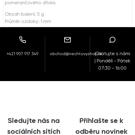
pomerančového dřívka.
Obsah balení: 5 g
Průměr ozdoby: 1 mm
Chatujte s námi
+421 907 917 349
obchod@nechtovyshop.sk
| Pondělí - Pátek
07:30 - 16:00
Sledujte nás na
Přihlašte se k
sociálních sítích
odběru novinek