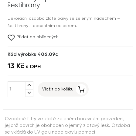
šestihrany
Dekorační ozdoba zlaté barvy se zeleným nádechem –
šestihrany s decentním odleskem.
Přidat do oblíbených
Kód výrobku 406.09c
13 Kč
s DPH
expand_less
Vložit do košíku
expand_more
Ozdobné flitry ve zlatě zeleném barevném provedení,
jejichž povrch je obohacen o jemný zlatavý lesk. Ozdoba
se vkládá do UV gelu nebo akrylu pomocí