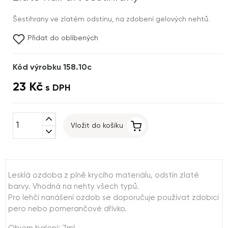
Šestihrany ve zlatém odstínu, na zdobení gelových nehtů.
Přidat do oblíbených
Kód výrobku 158.10c
23 Kč
s DPH
expand_less
Vložit do košíku
expand_more
Lesklá ozdoba z plně krycího materiálu, odstín zlaté
barvy. Vhodná na nehty všech typů.
Pro lehčí nanášení ozdob se doporučuje používat zdobicí
pero nebo pomerančové dřívko.