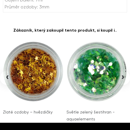
Objem balení: 7ml
Průměr ozdoby: 3mm
Zákazník, který zakoupil tento produkt, si koupil i..
‹
›
Zlaté ozdoby – hvězdičky
Světle zelený šestihran -
aquaelements