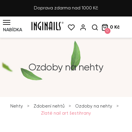
Doprava zdarma nad 1000 Kč
0 Kč
NABÍDKA
0
Ozdoby na nehty
Nehty
>
Zdobení nehtů
>
Ozdoby na nehty
>
Zlaté nail art šestihrany