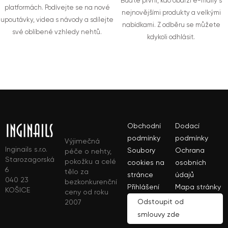
Buďte první, kdo obdrží e-maily s
platformách. Podívejte se na nové
nejnovějšími produkty a velkými
upoutávky, videa s návody a sdílejte
nabídkami. Z odběru se můžete
své oblíbené vzhledy nehtů.
kdykoli odhlásit.
Obchodní
Dodací
podmínky
podmínky
Výjimečná
Inginails s.r.o.
Soubory
Ochrana
péče o nehty,
Starozagorská
pokožku a celé
cookies na
osobních
6
tělo za
stránce
údajů
040 23
bezkonkurenční
Přihlášení
Mapa stránky
KOŠICE
ceny od roku
Odstoupit od
2007
smlouvy zde