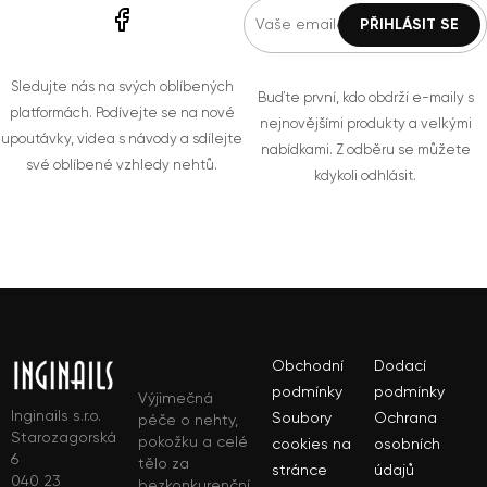
Sledujte nás na svých oblíbených
Buďte první, kdo obdrží e-maily s
platformách. Podívejte se na nové
nejnovějšími produkty a velkými
upoutávky, videa s návody a sdílejte
nabídkami. Z odběru se můžete
své oblíbené vzhledy nehtů.
kdykoli odhlásit.
Obchodní
Dodací
podmínky
podmínky
Výjimečná
Inginails s.r.o.
Soubory
Ochrana
péče o nehty,
Starozagorská
pokožku a celé
cookies na
osobních
6
tělo za
stránce
údajů
040 23
bezkonkurenční