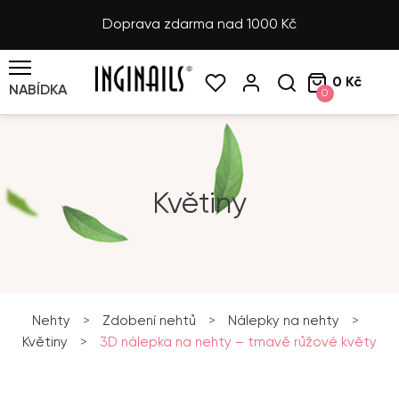
Doprava zdarma nad 1000 Kč
0 Kč
NABÍDKA
0
Květiny
Nehty
>
Zdobení nehtů
>
Nálepky na nehty
>
Květiny
>
3D nálepka na nehty – tmavě růžové květy