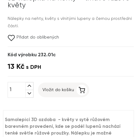
květy
Nálepky na nehty, květy s vlnitými lupeny a černou prostřední
částí.
Přidat do oblíbených
Kód výrobku 232.01c
13 Kč
s DPH
expand_less
Vložit do košíku
expand_more
Samolepicí 3D ozdoba - květy v sytě růžovém
barevném provedení, kde se podél lupenů nachází
tenké světle růžové proužky. Nálepku je možné