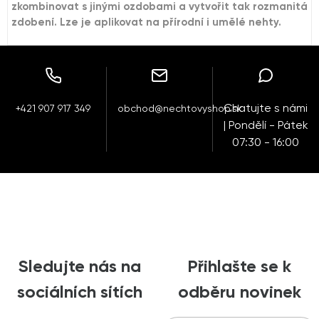
zkombinovat s jinými ozdobami a vytvořit tak rozmanitá
zdobení. Lze je aplikovat na přírodní i umělé nehty.
Chatujte s námi
+421 907 917 349
obchod@nechtovyshop.sk
| Pondělí - Pátek
07:30 - 16:00
Sledujte nás na
Přihlašte se k
sociálních sítích
odběru novinek