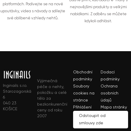
Buďte první, kdo obdrží e-maily s
platformách. Podívejte se na nové
nejnovějšími produkty a velkými
upoutávky, videa s návody a sdílejte
nabídkami. Z odběru se můžete
své oblíbené vzhledy nehtů.
kdykoli odhlásit.
Obchodní
Dodací
podmínky
podmínky
Výjimečná
Inginails s.r.o.
Soubory
Ochrana
péče o nehty,
Starozagorská
pokožku a celé
cookies na
osobních
6
tělo za
stránce
údajů
040 23
bezkonkurenční
Přihlášení
Mapa stránky
KOŠICE
ceny od roku
Odstoupit od
2007
smlouvy zde