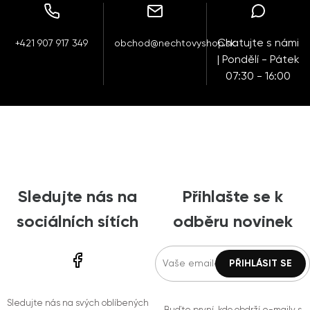
Chatujte s námi
+421 907 917 349
obchod@nechtovyshop.sk
| Pondělí - Pátek
07:30 - 16:00
Sledujte nás na
Přihlašte se k
sociálních sítích
odběru novinek
Sledujte nás na svých oblíbených