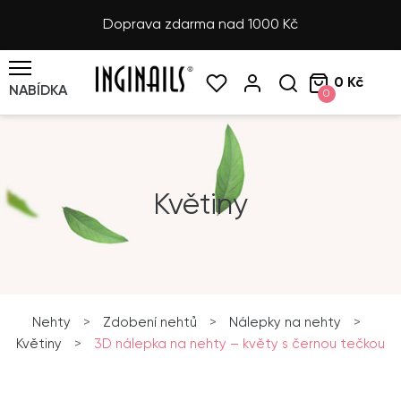
Doprava zdarma nad 1000 Kč
0 Kč
NABÍDKA
0
Květiny
Nehty
>
Zdobení nehtů
>
Nálepky na nehty
>
Květiny
>
3D nálepka na nehty – květy s černou tečkou