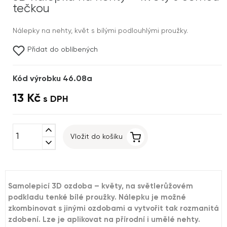
tečkou
Nálepky na nehty, květ s bílými podlouhlými proužky.
Přidat do oblíbených
Kód výrobku 46.08a
13 Kč
s DPH
expand_less
Vložit do košíku
expand_more
Samolepicí 3D ozdoba – květy, na světlerůžovém
podkladu tenké bílé proužky. Nálepku je možné
zkombinovat s jinými ozdobami a vytvořit tak rozmanitá
zdobení. Lze je aplikovat na přírodní i umělé nehty.