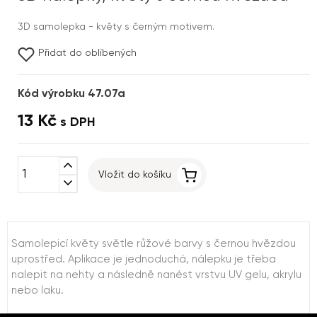
3D samolepka - květy s černým motivem.
Přidat do oblíbených
Kód výrobku 47.07a
13 Kč
s DPH
expand_less
Vložit do košíku
expand_more
Samolepicí květy světle růžové barvy s černou hvězdou
uprostřed. Aplikace je jednoduchá, nálepku je třeba
nalepit na nehty a následně nanést vrstvu UV gelu, akrylu
nebo laku.