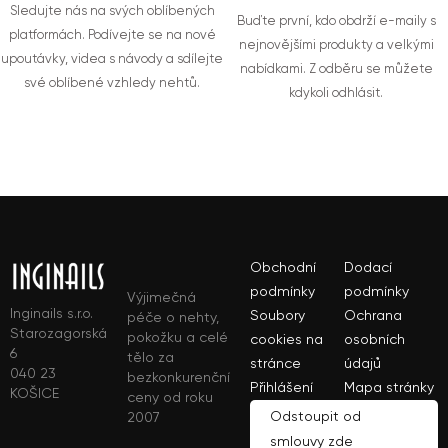
Sledujte nás na svých oblíbených
Buďte první, kdo obdrží e-maily s
platformách. Podívejte se na nové
nejnovějšími produkty a velkými
upoutávky, videa s návody a sdílejte
nabídkami. Z odběru se můžete
své oblíbené vzhledy nehtů.
kdykoli odhlásit.
Obchodní
Dodací
podmínky
podmínky
Výjimečná
Inginails s.r.o.
Soubory
Ochrana
péče o nehty,
Starozagorská
pokožku a celé
cookies na
osobních
6
tělo za
stránce
údajů
040 23
bezkonkurenční
Přihlášení
Mapa stránky
KOŠICE
ceny od roku
Odstoupit od
2007
smlouvy zde