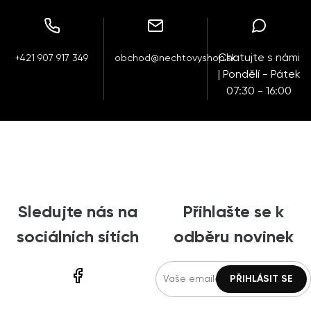
Chatujte s námi
+421 907 917 349
obchod@nechtovyshop.sk
| Pondělí - Pátek
07:30 - 16:00
Sledujte nás na
Přihlašte se k
sociálních sítích
odběru novinek