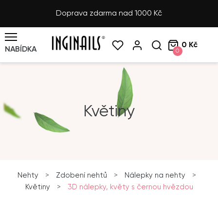
Doprava zdarma nad 1000 Kč
0 Kč
NABÍDKA
0
Květiny
Nehty
>
Zdobení nehtů
>
Nálepky na nehty
>
Květiny
>
3D nálepky, květy s černou hvězdou