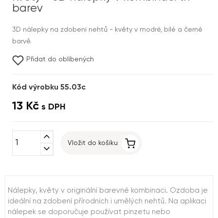
barev
3D nálepky na zdobení nehtů - květy v modré, bílé a černé
barvě.
Přidat do oblíbených
Kód výrobku 55.03c
13 Kč
s DPH
expand_less
Vložit do košíku
expand_more
Nálepky, květy v originální barevné kombinaci. Ozdoba je
ideální na zdobení přírodních i umělých nehtů. Na aplikaci
nálepek se doporučuje používat pinzetu nebo