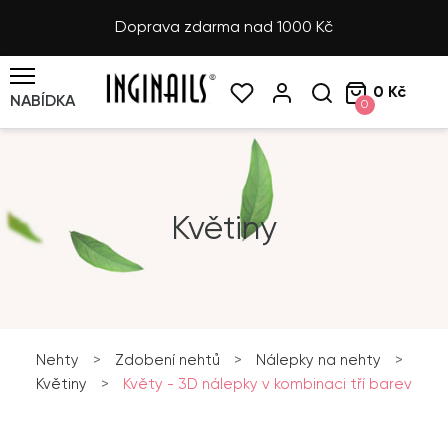
Doprava zdarma nad 1000 Kč
0 Kč
NABÍDKA
0
Květiny
Nehty
>
Zdobení nehtů
>
Nálepky na nehty
>
Květiny
>
Květy - 3D nálepky v kombinaci tří barev