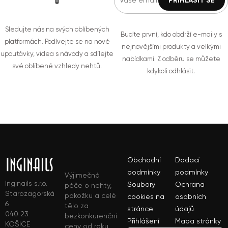
Sledujte nás na svých oblíbených
Buďte první, kdo obdrží e-maily s
platformách. Podívejte se na nové
nejnovějšími produkty a velkými
upoutávky, videa s návody a sdílejte
nabídkami. Z odběru se můžete
své oblíbené vzhledy nehtů.
kdykoli odhlásit.
Obchodní
Dodací
podmínky
podmínky
Výjimečná
Inginails s.r.o.
Soubory
Ochrana
péče o nehty,
Starozagorská
pokožku a celé
cookies na
osobních
6
tělo za
stránce
údajů
040 23
bezkonkurenční
Přihlášení
Mapa stránky
KOŠICE
ceny od roku