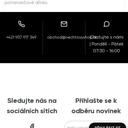
pomerančové dřívko.
Chatujte s námi
+421 907 917 349
obchod@nechtovyshop.sk
| Pondělí - Pátek
07:30 - 16:00
Sledujte nás na
Přihlašte se k
sociálních sítích
odběru novinek