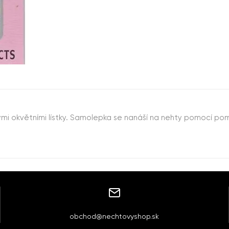
ými okvětními lístky. Samolepka se nanáší na nehty pomocí p
obchod@nechtovyshop.sk