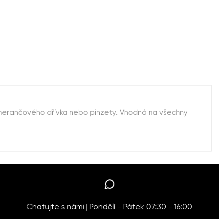
omerančového dřívka nebo pinzety. Vhodná na všechny
Chatujte s námi | Pondělí - Pátek 07:30 - 16:00