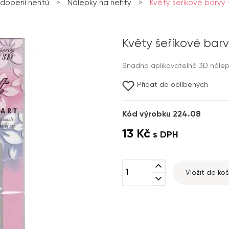
dobení nehtů
>
Nálepky na nehty
>
Květy šeříkové barvy 
Květy šeříkové bar
Snadno aplikovatelná 3D nálep
Přidat do oblíbených
Kód výrobku 224.08
13 Kč
s DPH
expand_less
Vložit do koš
expand_more