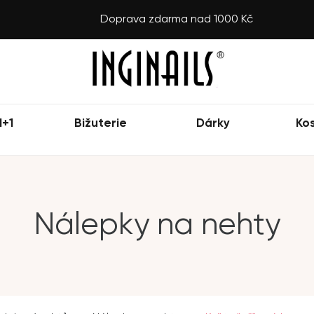
Doprava zdarma nad 1000 Kč
1+1
Bižuterie
Dárky
Ko
Nálepky na nehty