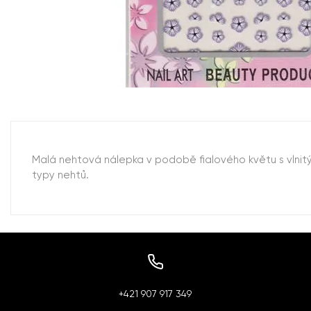
Malá nehtová nálepka v podobě fialového květu s vlnit
typy nehtů.
+421 907 917 349