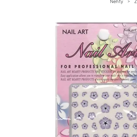
Nehty
>
Z