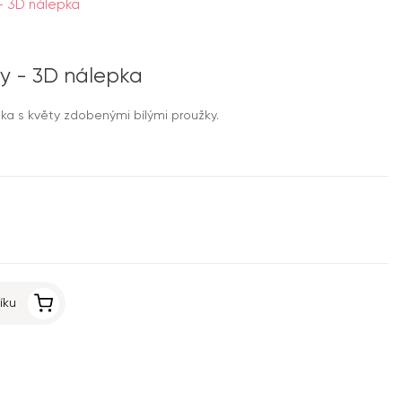
- 3D nálepka
vy - 3D nálepka
ka s květy zdobenými bílými proužky.
íku