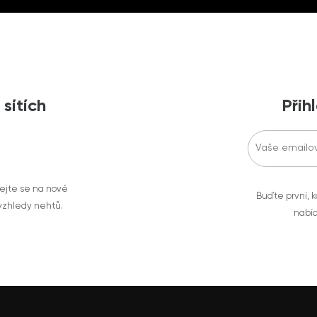
 sítích
Přih
vejte se na nové
Buďte první, k
 vzhledy nehtů.
nabíd