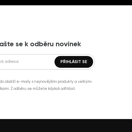
lašte se k odběru novinek
do obdrží e-maily s nejnovějšími produkty a velkými
kami. Z odběru se můžete kdykoli odhlásit.