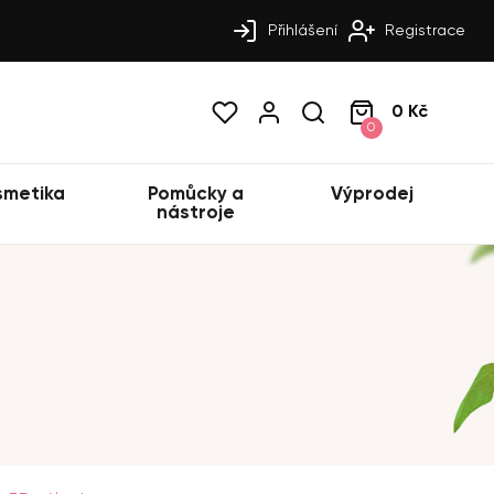
Přihlášení
Registrace
0 Kč
0
smetika
Pomůcky a
Výprodej
nástroje