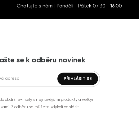
Chatujte s námi | Pondělí - Pátek 07:30 - 16:00
lašte se k odběru novinek
do obdrží e-maily s nejnovějšími produkty a velkými
kami. Z odběru se můžete kdykoli odhlásit.