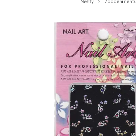
Nehty
>
Zdobení neht