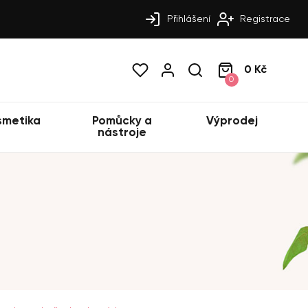
Přihlášení
Registrace
0 Kč
0
smetika
Pomůcky a
Výprodej
nástroje