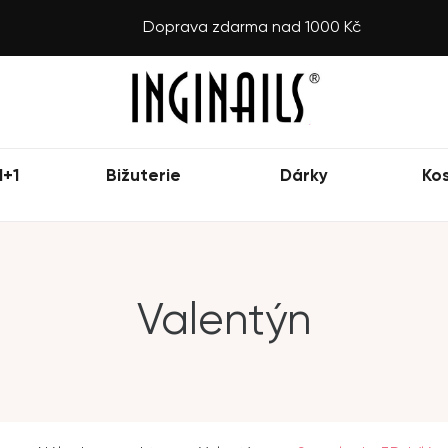
Doprava zdarma nad 1000 Kč
1+1
Bižuterie
Dárky
Ko
Valentýn