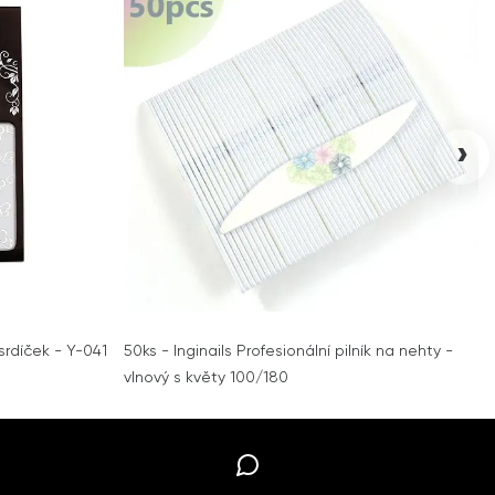
›
srdíček - Y-041
50ks - Inginails Profesionální pilník na nehty -
vlnový s květy 100/180