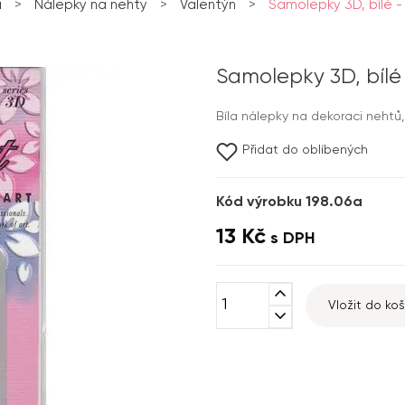
ů
>
Nálepky na nehty
>
Valentýn
>
Samolepky 3D, bílé -
Samolepky 3D, bílé
Bíla nálepky na dekoraci nehtů
Přidat do oblíbených
Kód výrobku 198.06a
13 Kč
s DPH
expand_less
Vložit do koš
expand_more