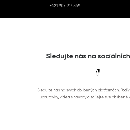
+421 907 917 349
Sledujte nás na sociálních
Sledujte nás na svých oblíbených platformách. Podí
upoutávky, videa s návody a sdílejte své oblíbené