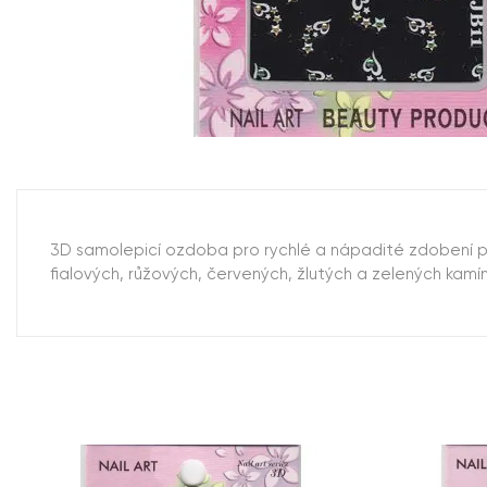
3D samolepicí ozdoba pro rychlé a nápadité zdobení p
fialových, růžových, červených, žlutých a zelených kamín