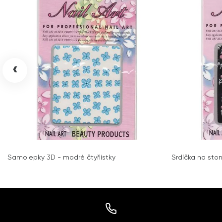
‹
Samolepky 3D - modré čtyřlístky
Srdíčka na sto