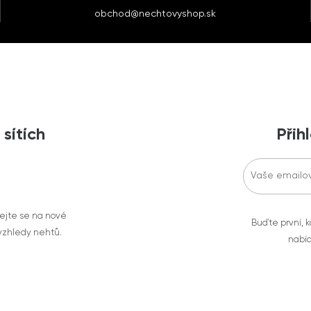
obchod@nechtovyshop.sk
 sítích
Přih
vejte se na nové
Buďte první, k
 vzhledy nehtů.
nabíd