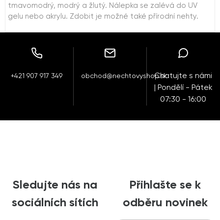
tmavomodrý, modrý a žlutý. Nálepka se zalévá do UV
gelu nebo akrylu. Zdobit je možné také přírodní nehty.
Chatujte s námi
+421 907 917 349
obchod@nechtovyshop.sk
| Pondělí - Pátek
07:30 - 16:00
Sledujte nás na
Přihlašte se k
sociálních sítích
odběru novinek