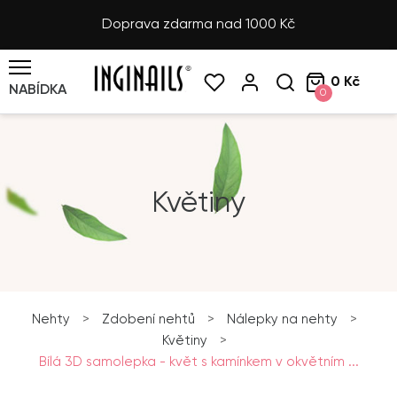
Doprava zdarma nad 1000 Kč
0 Kč
NABÍDKA
0
Květiny
Nehty
>
Zdobení nehtů
>
Nálepky na nehty
>
Květiny
>
Bílá 3D samolepka - květ s kamínkem v okvětním ...