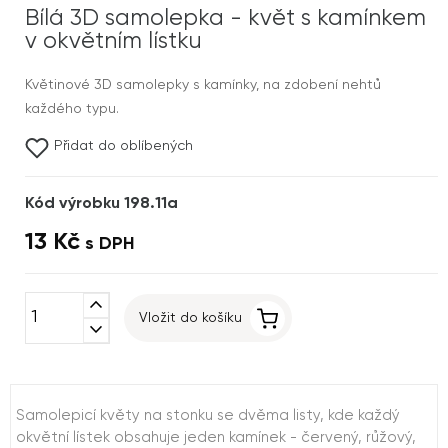
Bílá 3D samolepka - květ s kamínkem
v okvětním lístku
Květinové 3D samolepky s kamínky, na zdobení nehtů
každého typu.
Přidat do oblíbených
Kód výrobku 198.11a
13 Kč
s DPH
expand_less
Vložit do košíku
expand_more
Samolepicí květy na stonku se dvěma listy, kde každý
okvětní lístek obsahuje jeden kamínek - červený, růžový,