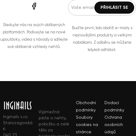
Sledujte nás na svých oblíbených
Buďte první, kdo obdrží e-maily s
platformách. Podívejte se na nové
nejnovějšími produkty a velkými
upoutávky, videa s návody a sdílejte
nabídkami. Z odběru se můžete
své oblíbené vzhledy nehtů.
kdykoli odhlásit.
Obchodní
Dodací
podmínky
podmínky
Výjimečná
Inginails s.r.o.
Soubory
Ochrana
péče o nehty,
Starozagorská
pokožku a celé
cookies na
osobních
6
tělo za
stránce
údajů
040 23