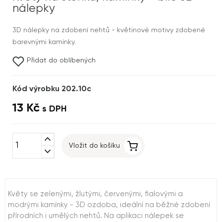
nálepky
3D nálepky na zdobení nehtů - květinové motivy zdobené
barevnými kamínky.
Přidat do oblíbených
Kód výrobku 202.10c
13 Kč
s DPH
expand_less
Vložit do košíku
expand_more
Květy se zelenými, žlutými, červenými, fialovými a
modrými kamínky - 3D ozdoba, ideální na běžné zdobení
přírodních i umělých nehtů. Na aplikaci nálepek se