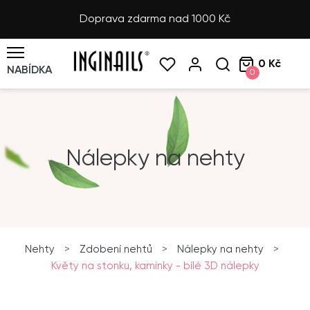
Doprava zdarma nad 1000 Kč
0 Kč
NABÍDKA
0
Nálepky na nehty
Nehty
>
Zdobení nehtů
>
Nálepky na nehty
>
Květy na stonku, kamínky - bílé 3D nálepky