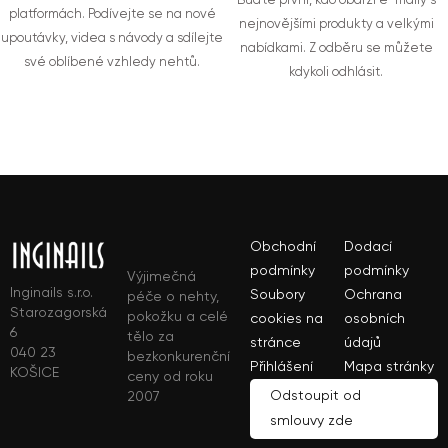
Buďte první, kdo obdrží e-maily s
platformách. Podívejte se na nové
nejnovějšími produkty a velkými
upoutávky, videa s návody a sdílejte
nabídkami. Z odběru se můžete
své oblíbené vzhledy nehtů.
kdykoli odhlásit.
Obchodní
Dodací
podmínky
podmínky
Výjimečná
Inginails s.r.o.
Soubory
Ochrana
péče o nehty,
Starozagorská
pokožku a celé
cookies na
osobních
6
tělo za
stránce
údajů
040 23
bezkonkurenční
Přihlášení
Mapa stránky
KOŠICE
ceny od roku
Odstoupit od
2007
smlouvy zde