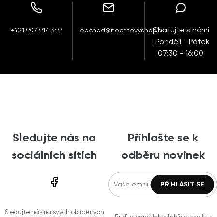
Chatujte s námi
+421 907 917 349
obchod@nechtovyshop.sk
| Pondělí - Pátek
07:30 - 16:00
Sledujte nás na
Přihlašte se k
sociálních sítích
odběru novinek
Sledujte nás na svých oblíbených