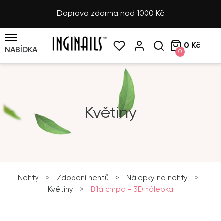
Doprava zdarma nad 1000 Kč
0 Kč
NABÍDKA
0
Květiny
Nehty
>
Zdobení nehtů
>
Nálepky na nehty
>
Květiny
>
Bílá chrpa - 3D nálepka