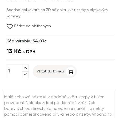
Snadno aplikovatelná 3D nálepka, květ chrpy s blýskavými
kamínky.
Přidat do oblíbených
Kód výrobku 54.07c
13 Kč
s DPH
expand_less
Vložit do košíku
expand_more
Malá nehtová nálepka v podobě květu chrpy v bílém
provedení. Nálepku zdobí pět kamínků v různých
barevných odstínech. Samolepka se nanáší na nehty
pomocí pomerančového dřívka nebo pinzety. Vhodná na