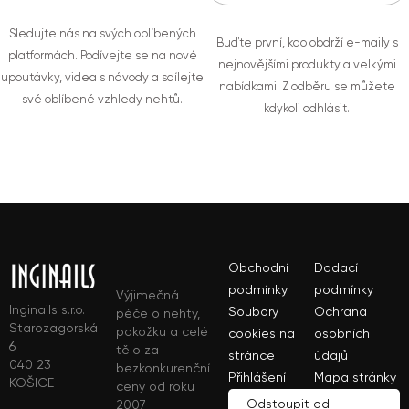
Sledujte nás na svých oblíbených
Buďte první, kdo obdrží e-maily s
platformách. Podívejte se na nové
nejnovějšími produkty a velkými
upoutávky, videa s návody a sdílejte
nabídkami. Z odběru se můžete
své oblíbené vzhledy nehtů.
kdykoli odhlásit.
Obchodní
Dodací
podmínky
podmínky
Výjimečná
Inginails s.r.o.
Soubory
Ochrana
péče o nehty,
Starozagorská
pokožku a celé
cookies na
osobních
6
tělo za
stránce
údajů
040 23
bezkonkurenční
Přihlášení
Mapa stránky
KOŠICE
ceny od roku
Odstoupit od
2007