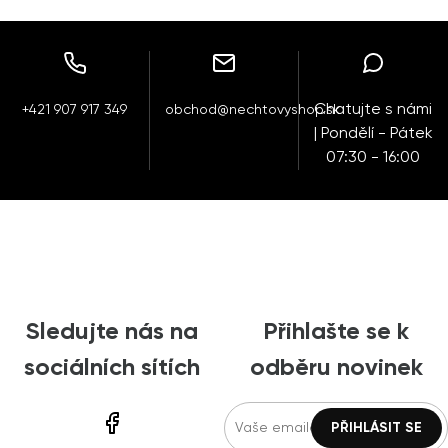
Chatujte s námi
+421 907 917 349
obchod@nechtovyshop.sk
| Pondělí - Pátek
07:30 - 16:00
Sledujte nás na
Přihlašte se k
sociálních sítích
odběru novinek