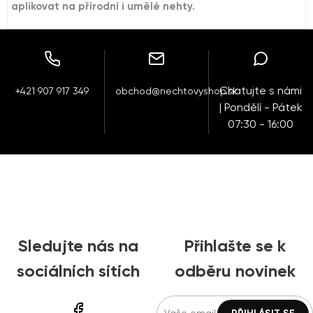
aplikovat na přírodní i umělé nehty.
Chatujte s námi
+421 907 917 349
obchod@nechtovyshop.sk
| Pondělí - Pátek
07:30 - 16:00
Sledujte nás na
Přihlašte se k
sociálních sítích
odběru novinek