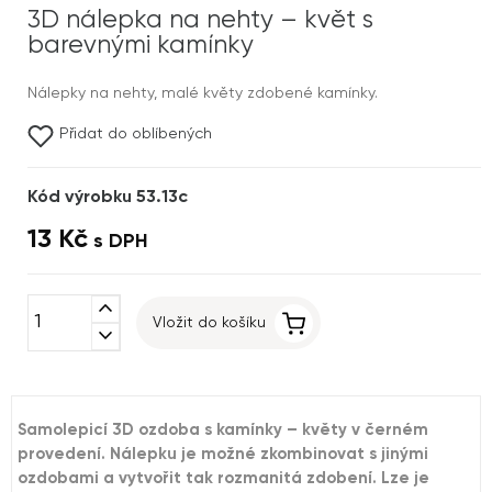
3D nálepka na nehty – květ s
barevnými kamínky
Nálepky na nehty, malé květy zdobené kamínky.
Přidat do oblíbených
Kód výrobku 53.13c
13 Kč
s DPH
expand_less
Vložit do košíku
expand_more
Samolepicí 3D ozdoba s kamínky – květy v černém
provedení. Nálepku je možné zkombinovat s jinými
ozdobami a vytvořit tak rozmanitá zdobení. Lze je