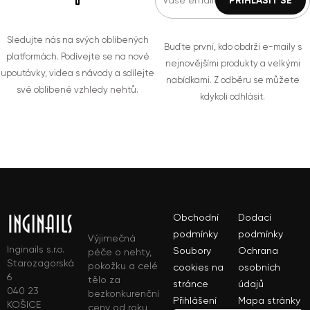
Sledujte nás na svých oblíbených
Buďte první, kdo obdrží e-maily s
platformách. Podívejte se na nové
nejnovějšími produkty a velkými
upoutávky, videa s návody a sdílejte
nabídkami. Z odběru se můžete
své oblíbené vzhledy nehtů.
kdykoli odhlásit.
Obchodní
Dodací
podmínky
podmínky
Výjimečná
Inginails s.r.o.
Soubory
Ochrana
péče o nehty,
Starozagorská
pokožku a celé
cookies na
osobních
6
tělo za
stránce
údajů
040 23
bezkonkurenční
Přihlášení
Mapa stránky
KOŠICE
ceny od roku