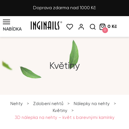
Doprava zdarma nad 1000 Kč
0 Kč
NABÍDKA
0
Květiny
Nehty
>
Zdobení nehtů
>
Nálepky na nehty
>
Květiny
>
3D nálepka na nehty – květ s barevnými kamínky