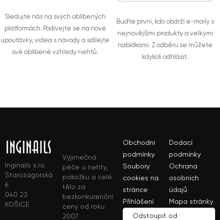
Sledujte nás na svých oblíbených
Buďte první, kdo obdrží e-maily s
platformách. Podívejte se na nové
nejnovějšími produkty a velkými
upoutávky, videa s návody a sdílejte
nabídkami. Z odběru se můžete
své oblíbené vzhledy nehtů.
kdykoli odhlásit.
Obchodní
Dodací
podmínky
podmínky
Výjimečná
Inginails s.r.o.
Soubory
Ochrana
péče o nehty,
Starozagorská
pokožku a celé
cookies na
osobních
6
tělo za
stránce
údajů
040 23
bezkonkurenční
Přihlášení
Mapa stránky
KOŠICE
ceny od roku
Odstoupit od
2007