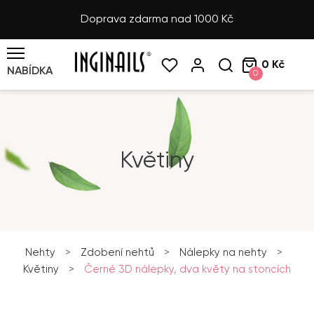
Doprava zdarma nad 1000 Kč
0 Kč
NABÍDKA
0
Květiny
Nehty
>
Zdobení nehtů
>
Nálepky na nehty
>
Květiny
>
Černé 3D nálepky, dva květy na stoncích