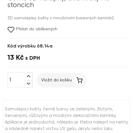
stoncích
3D samolepka, květy s množstvím barevných kamínků.
Přidat do oblíbených
Kód výrobku 68.14a
13 Kč
s DPH
expand_less
Vložit do košíku
expand_more
Samolepicí květy černé barvy se zelenými, žlutými,
červenými, růžovými a modrými dekoračními kamínky.
Aplikace je jednoduchá, nálepku je třeba nalepit na nehty
a následně nanést vrstvu UV gelu, akrylu nebo laku.