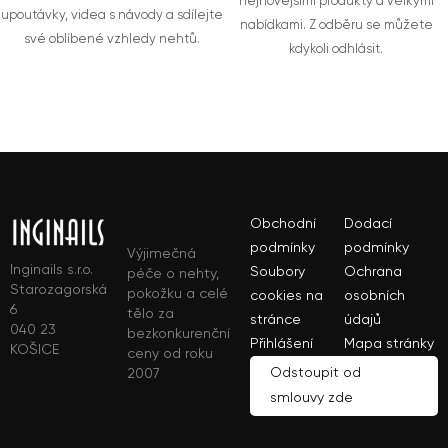
nejnovějšími produkty a velkými
upoutávky, videa s návody a sdílejte
nabídkami. Z odběru se můžete
své oblíbené vzhledy nehtů.
kdykoli odhlásit.
Obchodní
Dodací
podmínky
podmínky
Výjimečná
Inginails s.r.o.
Soubory
Ochrana
péče o nehty,
Starozagorská
pokožku a celé
cookies na
osobních
6
tělo za
stránce
údajů
040 23
bezkonkurenční
Přihlášení
Mapa stránky
KOŠICE
ceny od roku
Odstoupit od
2007
smlouvy zde