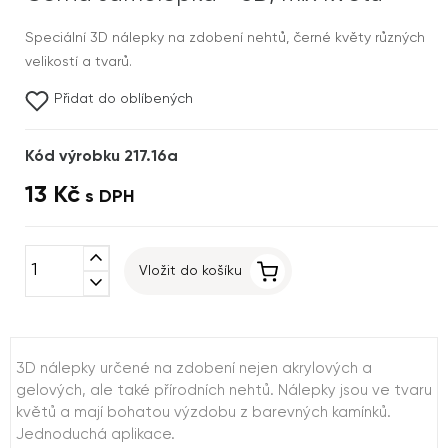
Speciální 3D nálepky na zdobení nehtů, černé květy různých
velikostí a tvarů.
Přidat do oblíbených
Kód výrobku 217.16a
13 Kč
s DPH
expand_less
Vložit do košíku
expand_more
3D nálepky určené na zdobení nejen akrylových a
gelových, ale také přírodních nehtů. Nálepky jsou ve tvaru
květů a mají bohatou výzdobu z barevných kamínků.
Jednoduchá aplikace.