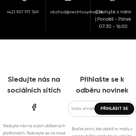
Chatujte s námi
+421 907 917 349
obchod@nechtovyshop.sk
| Pondělí - Pátek
07:30 - 16:00
Sledujte nás na
Přihlašte se k
sociálních sítích
odběru novinek
Sledujte nás na svých oblíbených
Buďte první, kdo obdrží e-maily s
platformách. Podívejte se na nové