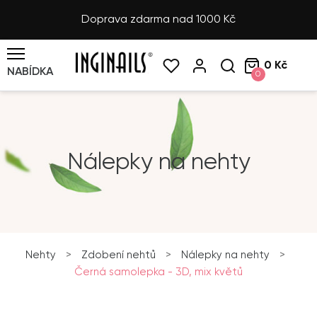
Doprava zdarma nad 1000 Kč
0 Kč
NABÍDKA
0
Nálepky na nehty
Nehty
>
Zdobení nehtů
>
Nálepky na nehty
>
Černá samolepka - 3D, mix květů