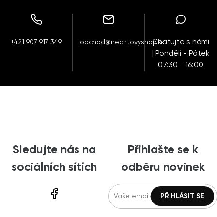
Chatujte s námi
+421 907 917 349
obchod@nechtovyshop.sk
| Pondělí - Pátek
07:30 - 16:00
Sledujte nás na
Přihlašte se k
sociálních sítích
odběru novinek