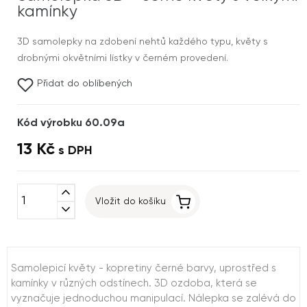
kamínky
3D samolepky na zdobení nehtů každého typu, květy s
drobnými okvětními lístky v černém provedení.
Přidat do oblíbených
Kód výrobku 60.09a
13 Kč
s DPH
expand_less
Vložit do košíku
expand_more
Samolepicí květy - kopretiny černé barvy, uprostřed s
kamínky v různých odstínech. 3D ozdoba, která se
vyznačuje jednoduchou manipulací. Nálepka se zalévá do