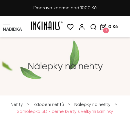
Doprava zdarma nad 1000 Kč
0 Kč
NABÍDKA
0
Nálepky na nehty
Nehty
>
Zdobení nehtů
>
Nálepky na nehty
>
Samolepka 3D - černé květy s velkými kamínky