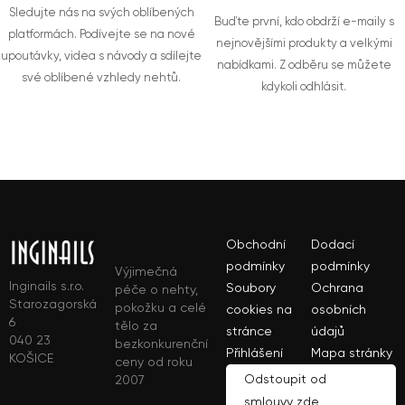
Sledujte nás na svých oblíbených
Buďte první, kdo obdrží e-maily s
platformách. Podívejte se na nové
nejnovějšími produkty a velkými
upoutávky, videa s návody a sdílejte
nabídkami. Z odběru se můžete
své oblíbené vzhledy nehtů.
kdykoli odhlásit.
Obchodní
Dodací
podmínky
podmínky
Výjimečná
Inginails s.r.o.
Soubory
Ochrana
péče o nehty,
Starozagorská
pokožku a celé
cookies na
osobních
6
tělo za
stránce
údajů
040 23
bezkonkurenční
Přihlášení
Mapa stránky
KOŠICE
ceny od roku
Odstoupit od
2007
smlouvy zde